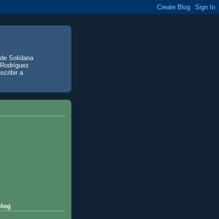
de Solidaria
 Rodríguez
scribir a
blog