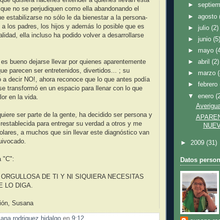
►
septie
, que no se perjudiquen como ella abandonando el
►
agosto
e estabilizarse no sólo le da bienestar a la persona-
 a los padres, los hijos y además lo posible que es
►
julio
(2)
lidad, ella incluso ha podido volver a desarrollarse
►
junio
(5
►
mayo
(
 es bueno dejarse llevar por quienes aparentemente
►
abril
(2)
ue parecen ser entretenidos, divertidos... ; su
►
marzo
ó a decir NO!, ahora reconoce que lo que antes podía
►
febrero
se transformó en un espacio para llenar con lo que
▼
enero
(
lor en la vida.
Averigua
uiere ser parte de la gente, ha decidido ser persona y
APARE
restablecida para entregar su verdad a otros y me
NUEV
polares, a muchos que sin llevar este diagnóstico van
uivocado.
►
2009
(31)
 "C":
Datos person
ORGULLOSA DE TI Y NI SIQUIERA NECESITAS
E LO DIGA.
ión, Susana
ana rodriguez hidalgo
en
9:12