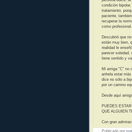
condición bipolar
tratamiento, porqu
paciente, tambien
recuperar la norma
como profesional.
Descubrió que no
están muy bien, q
realidad le enseñ
parecer soledad, 
tiene sentido y va
Mi amiga "C" no q
anhela estar más 
dice no sólo a bi
por un camino eq
Desde aquí amiga
PUEDES ESTAR 
QUE ALGUIEN T
Con gran admirac
Publicado por
sus