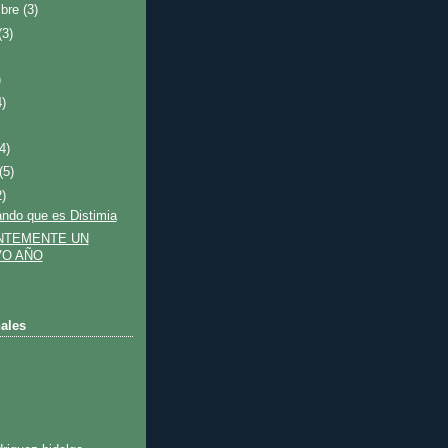
mbre
(3)
(3)
)
4)
(4)
(5)
2)
ndo que es Distimia
NTEMENTE UN
O AÑO
ales