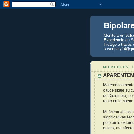
Bipolar
Monitora en Salu
Experiencia en Se
Hidalgo a través 
susanpaty14@gm
MIÉRCOLES, 1
APARENTEM
Matemáticamente c
cauce sigue su cu
de Diciembre, no 
tanto en lo bueno
Mi ánimo al final 
significativas fec
pero en lo exter
quiero, me afecto