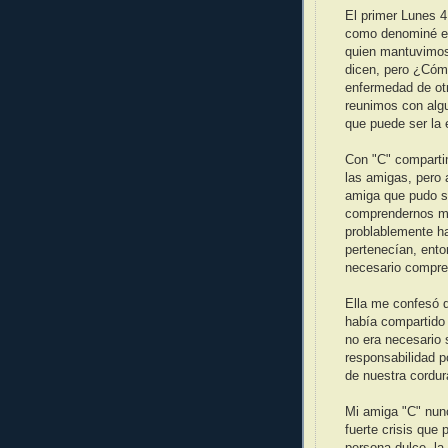
El primer Lunes 4
como denominé en
quien mantuvimos
dicen, pero ¿Cóm
enfermedad de otr
reunimos con alg
que puede ser la
Con "C" compartim
las amigas, pero a
amiga que pudo se
comprendernos mie
problablemente h
pertenecían, ent
necesario compren
Ella me confesó q
había compartido 
no era necesario 
responsabilidad p
de nuestra cordur
Mi amiga "C" nunc
fuerte crisis que 
persona dulce, la