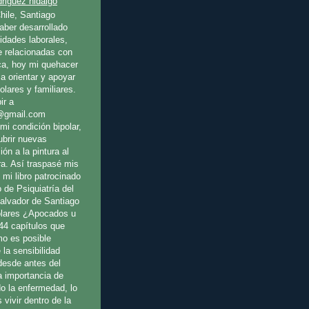
riguez hidalgo
hile, Santiago
ber desarrollado
idades laborales,
e relacionadas con
ica, hoy mi quehacer
a orientar y apoyar
olares y familiares.
ir a
@gmail.com
mi condición bipolar,
ubrir nuevas
ión a la pintura al
ura. Así traspasé mis
 mi libro patrocinado
o de Psiquiatría del
Salvador de Santiago
olares ¿Apocados u
44 capítulos que
o es posible
 la sensibilidad
 desde antes del
a importancia de
o la enfermedad, lo
 vivir dentro de la