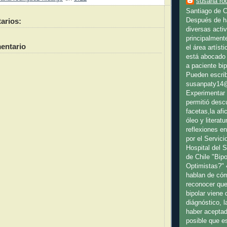
susana rod
Santiago de C
Después de ha
arios:
diversas activ
principalment
entario
el área artíst
está abocado 
a paciente bip
Pueden escrib
susanpaty14
Experimentar 
permitió desc
facetas,la afic
óleo y literat
reflexiones en
por el Servici
Hospital del 
de Chile "Bip
Optimistas?" 
hablan de cóm
reconocer que
bipolar viene
diágnóstico, l
haber aceptad
posible que es