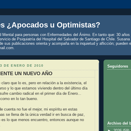
es ¿Apocados u Optimistas?
d Mental para personas con Enfermedades del Ánimo. En tanto que: 30 años 
rvicio de Psiquiatría del Hospital del Salvador de Santiago de Chile. Susana
de sus publicaciones orienta y acompaña en la inquietud y aflicción; pueden e
ail.com.
3 DE ENERO DE 2010
Seguidores
ENTE UN NUEVO AÑO
laro que lo es, pero en relación a la existencia, el
rso y lo que estamos viviendo dentro del último día
sufre cambio radical en el primer día de Enero...
 como en lo tan bueno.
de cuenta no fue el mejor, mi espíritu en estas
has se llena de la única verdad ir en busca de paz,
no es lo que menos encuentro, entonces aunque no
Archivo del 
.
►
2026
(59)