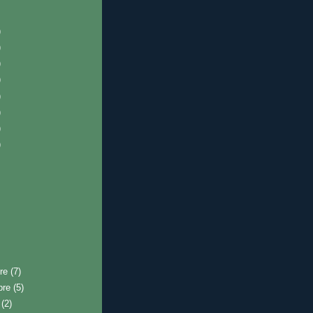
)
)
)
)
)
)
)
)
bre
(7)
bre
(5)
e
(2)