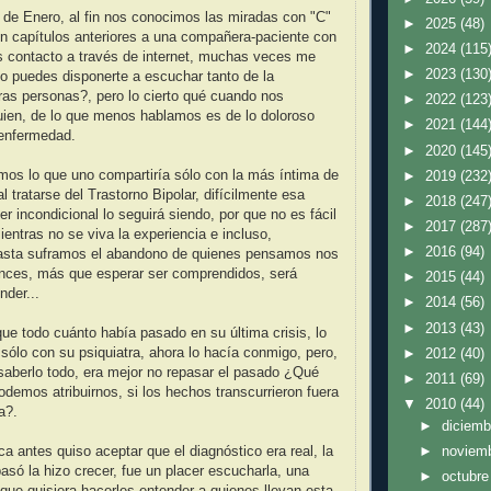
 de Enero, al fin nos conocimos las miradas con "C"
►
2025
(48)
 capítulos anteriores a una compañera-paciente con
►
2024
(115
 contacto a través de internet, muchas veces me
►
2023
(130
o puedes disponerte a escuchar tanto de la
as personas?, pero lo cierto qué cuando nos
►
2022
(123
uien, de lo que menos hablamos es de lo doloroso
►
2021
(144
 enfermedad.
►
2020
(145
os lo que uno compartiría sólo con la más íntima de
►
2019
(232
l tratarse del Trastorno Bipolar, difícilmente esa
►
2018
(247
r incondicional lo seguirá siendo, por que no es fácil
►
2017
(287
ntras no se viva la experiencia e incluso,
►
2016
(94)
asta suframos el abandono de quienes pensamos nos
onces, más que esperar ser comprendidos, será
►
2015
(44)
der...
►
2014
(56)
►
2013
(43)
ue todo cuánto había pasado en su última crisis, lo
sólo con su psiquiatra, ahora lo hacía conmigo, pero,
►
2012
(40)
saberlo todo, era mejor no repasar el pasado ¿Qué
►
2011
(69)
odemos atribuirnos, si los hechos transcurrieron fuera
▼
2010
(44)
a?.
►
diciem
a antes quiso aceptar que el diagnóstico era real, la
►
noviem
pasó la hizo crecer, fue un placer escucharla, una
►
octubr
 que quisiera hacerles entender a quienes llevan esta