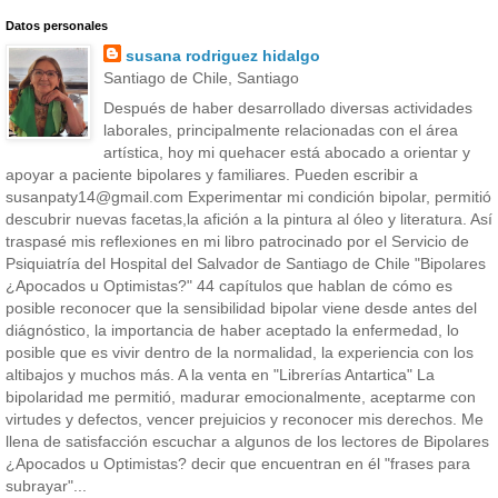
Datos personales
susana rodriguez hidalgo
Santiago de Chile, Santiago
Después de haber desarrollado diversas actividades
laborales, principalmente relacionadas con el área
artística, hoy mi quehacer está abocado a orientar y
apoyar a paciente bipolares y familiares. Pueden escribir a
susanpaty14@gmail.com Experimentar mi condición bipolar, permitió
descubrir nuevas facetas,la afición a la pintura al óleo y literatura. Así
traspasé mis reflexiones en mi libro patrocinado por el Servicio de
Psiquiatría del Hospital del Salvador de Santiago de Chile "Bipolares
¿Apocados u Optimistas?" 44 capítulos que hablan de cómo es
posible reconocer que la sensibilidad bipolar viene desde antes del
diágnóstico, la importancia de haber aceptado la enfermedad, lo
posible que es vivir dentro de la normalidad, la experiencia con los
altibajos y muchos más. A la venta en "Librerías Antartica" La
bipolaridad me permitió, madurar emocionalmente, aceptarme con
virtudes y defectos, vencer prejuicios y reconocer mis derechos. Me
llena de satisfacción escuchar a algunos de los lectores de Bipolares
¿Apocados u Optimistas? decir que encuentran en él "frases para
subrayar"...