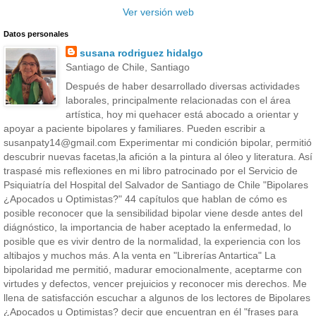
Ver versión web
Datos personales
susana rodriguez hidalgo
Santiago de Chile, Santiago
Después de haber desarrollado diversas actividades
laborales, principalmente relacionadas con el área
artística, hoy mi quehacer está abocado a orientar y
apoyar a paciente bipolares y familiares. Pueden escribir a
susanpaty14@gmail.com Experimentar mi condición bipolar, permitió
descubrir nuevas facetas,la afición a la pintura al óleo y literatura. Así
traspasé mis reflexiones en mi libro patrocinado por el Servicio de
Psiquiatría del Hospital del Salvador de Santiago de Chile "Bipolares
¿Apocados u Optimistas?" 44 capítulos que hablan de cómo es
posible reconocer que la sensibilidad bipolar viene desde antes del
diágnóstico, la importancia de haber aceptado la enfermedad, lo
posible que es vivir dentro de la normalidad, la experiencia con los
altibajos y muchos más. A la venta en "Librerías Antartica" La
bipolaridad me permitió, madurar emocionalmente, aceptarme con
virtudes y defectos, vencer prejuicios y reconocer mis derechos. Me
llena de satisfacción escuchar a algunos de los lectores de Bipolares
¿Apocados u Optimistas? decir que encuentran en él "frases para