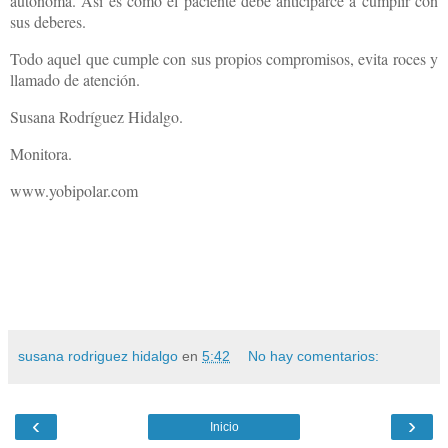
autónoma. Así es como el paciente debe anticiparce a cumplir con
sus deberes.
Todo aquel que cumple con sus propios compromisos, evita roces y
llamado de atención.
Susana Rodríguez Hidalgo.
Monitora.
www.yobipolar.com
susana rodriguez hidalgo
en
5:42
No hay comentarios:
‹
›
Inicio