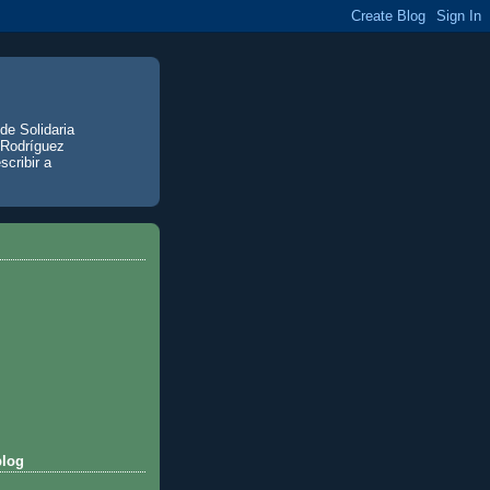
de Solidaria
 Rodríguez
scribir a
blog