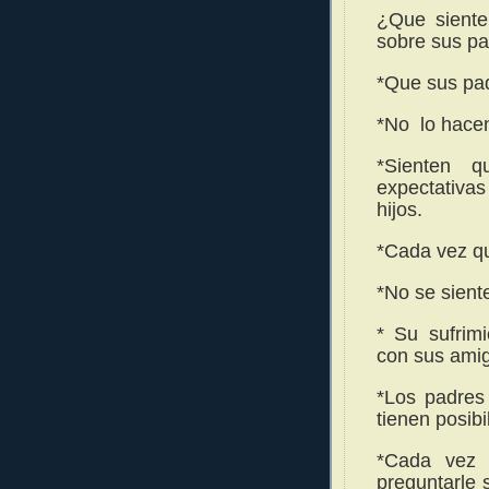
¿Que siente
sobre sus p
*Que sus pad
*No lo hacen
*Sienten 
expectativa
hijos.
*Cada vez que
*No se sient
* Su sufrimi
con sus ami
*Los padres
tienen posibi
*Cada vez 
preguntarle 