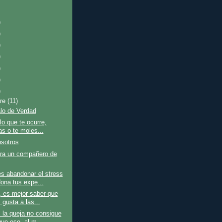
)
)
)
)
)
)
)
bre
(11)
lo de Verdad
lo que te ocurre,
as o te moles...
osotros
ara un compañero de
es abandonar el stress
ona tus expe...
 es mejor saber que
 gusta a las...
 la queja no consigue
ue eso, al m...