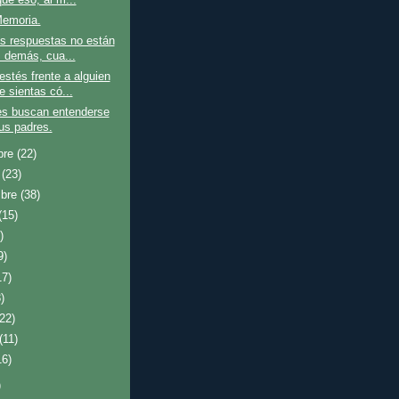
emoria.
s respuestas no están
s demás, cua...
stés frente a alguien
e sientas có...
es buscan entenderse
us padres.
bre
(22)
e
(23)
mbre
(38)
(15)
)
9)
17)
)
(22)
(11)
16)
)