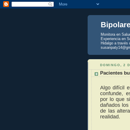
Bipolar
Monitora en Salu
Experiencia en Se
Hidalgo a través 
susanpaty14@gm
DOMINGO, 2 D
Pacientes bu
Algo difícil
confunde, e
por lo que s
dañados los 
de las alter
realidad.