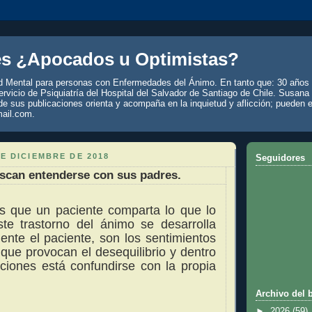
es ¿Apocados u Optimistas?
d Mental para personas con Enfermedades del Ánimo. En tanto que: 30 años 
rvicio de Psiquiatría del Hospital del Salvador de Santiago de Chile. Susana
de sus publicaciones orienta y acompaña en la inquietud y aflicción; pueden e
ail.com.
E DICIEMBRE DE 2018
Seguidores
scan entenderse con sus padres.
 es que un paciente comparta lo que lo
ste trastorno del ánimo se desarrolla
iente el paciente, son los sentimientos
que provocan el desequilibrio y dentro
aciones está confundirse con la propia
Archivo del 
►
2026
(59)