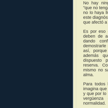
No hay nin
"que no teng
no lo haya l
este diagnós
que afectó a 
Es por eso 
deben de a
dando conf
demostrarle
así, porque
además que
dispuesto 
reserva. C
mismo no sa
alma.
Para todos l
imagina que 
y que por l
vergüenza
normalidad.