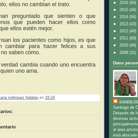
►
2016
(94)
o, ellos no cambian el trato.
►
2015
(44)
han preguntado que sienten o que
►
2014
(56)
enos que pueden hacer ellos como
►
2013
(43)
que ellos estén mejor.
►
2012
(40)
►
2011
(69)
nsan los pacientes como hijos, es que
en cambiar para hacer felices a sus
►
2010
(44)
o no saben cómo.
►
2009
(31)
Datos person
 verdad cambia cuando uno encuentra
n quien uno ama.
ana rodriguez hidalgo
en
19:24
susana rod
Santiago de C
arios:
Después de ha
diversas activ
principalment
entario
el área artíst
está abocado 