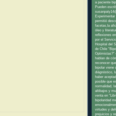
a paciente bip
Pueden escrib
susanpaty14
Experimentar 
permitió desc
facetas,la afic
óleo y literat
reflexiones en
por el Servici
Hospital del 
de Chile "Bip
Optimistas?" 
hablan de cóm
reconocer que
bipolar viene
diágnóstico, l
haber aceptad
posible que es
normalidad, l
altibajos y m
venta en "Libr
bipolaridad m
emocionalmen
virtudes y de
prejuicios y 