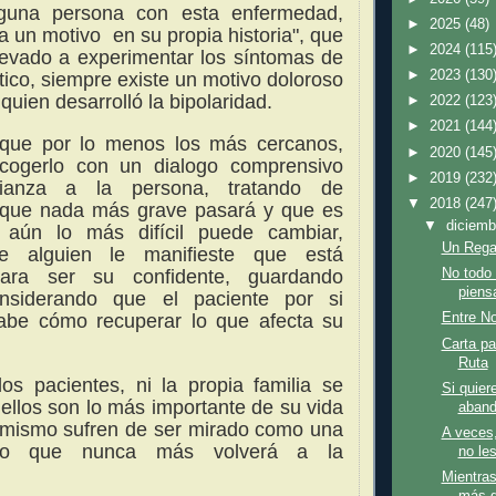
guna persona con esta enfermedad,
►
2025
(48)
a un motivo en su propia historia", que
►
2024
(115
levado a experimentar los síntomas de
►
2023
(130
tico, siempre existe un motivo doloroso
quien desarrolló la bipolaridad.
►
2022
(123
►
2021
(144
que por lo menos los más cercanos,
►
2020
(145
cogerlo con un dialogo comprensivo
►
2019
(232
ianza a la persona, tratando de
▼
2018
(247
 que nada más grave pasará y que es
▼
diciem
 aún lo más difícil puede cambiar,
Un Rega
 alguien le manifieste que está
para ser su confidente, guardando
No todo 
piens
onsiderando que el paciente por si
be cómo recuperar lo que afecta su
Entre N
Carta p
Ruta
os pacientes, ni la propia familia se
Si quier
ellos son lo más importante de su vida
aband
o mismo sufren de ser mirado como una
A veces,
 o que nunca más volverá a la
no les
Mientras
más q