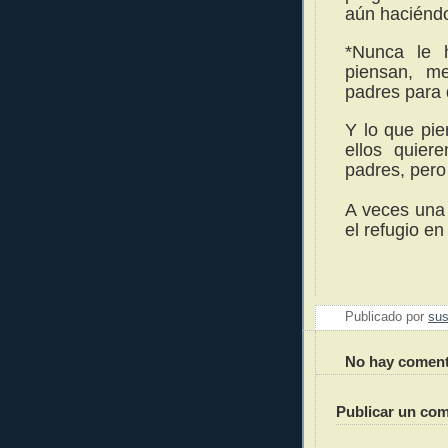
aún haciéndol
*Nunca le 
piensan, m
padres para 
Y lo que pie
ellos quier
padres, per
A veces una
el refugio e
Publicado por
sus
No hay coment
Publicar un com