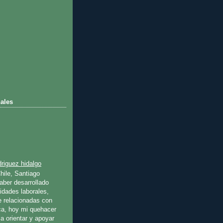
ales
riguez hidalgo
hile, Santiago
ber desarrollado
idades laborales,
e relacionadas con
ica, hoy mi quehacer
a orientar y apoyar