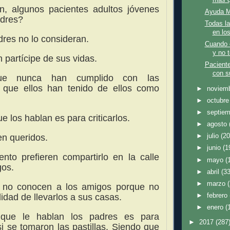
n, algunos pacientes
adultos jóvenes
Ayuda M
adres?
Todas la
en lo
res no lo consideran.
Cuando e
y no t
 partícipe de sus vidas.
Pacient
con s
que nunca han cumplido con las
s que ellos han tenido de ellos como
►
noviem
►
octubr
►
septie
 los hablan es para criticarlos.
►
agosto
en queridos.
►
julio
(20
►
junio
(1
ento prefieren compartirlo en la calle
►
mayo
(
gos.
►
abril
(33
►
marzo
 no conocen a los amigos porque no
lidad de llevarlos a sus casas.
►
febrero
►
enero
(
que le hablan los padres es para
►
2017
(287
si se tomaron las pastillas. Siendo que