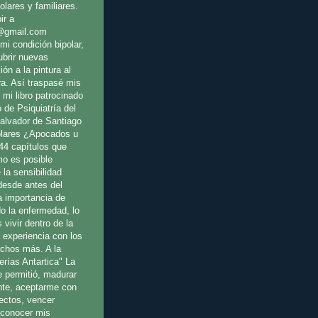
olares y familiares.
ir a
@gmail.com
mi condición bipolar,
ubrir nuevas
ión a la pintura al
ura. Así traspasé mis
 mi libro patrocinado
o de Psiquiatría del
Salvador de Santiago
olares ¿Apocados u
44 capítulos que
o es posible
 la sensibilidad
 desde antes del
a importancia de
o la enfermedad, lo
 vivir dentro de la
a experiencia con los
uchos más. A la
erías Antartica" La
e permitió, madurar
te, aceptarme con
fectos, vencer
reconocer mis