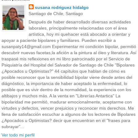
susana rodriguez hidalgo
Santiago de Chile, Santiago
Después de haber desarrollado diversas actividades
laborales, principalmente relacionadas con el área
artística, hoy mi quehacer está abocado a orientar y
apoyar a paciente bipolares y familiares. Pueden escribir a
susanpaty14@gmail.com Experimentar mi condición bipolar, permitió
descubrir nuevas facetas,la afición a la pintura al óleo y literatura. Así
traspasé mis reflexiones en mi libro patrocinado por el Servicio de
Psiquiatría del Hospital del Salvador de Santiago de Chile "Bipolares
¿Apocados u Optimistas?" 44 capítulos que hablan de cómo es
posible reconocer que la sensibilidad bipolar viene desde antes del
diágnóstico, la importancia de haber aceptado la enfermedad, lo
posible que es vivir dentro de la normalidad, la experiencia con los
altibajos y muchos más. A la venta en "Librerías Antartica" La
bipolaridad me permitió, madurar emocionalmente, aceptarme con
virtudes y defectos, vencer prejuicios y reconocer mis derechos. Me
llena de satisfacción escuchar a algunos de los lectores de Bipolares
¿Apocados u Optimistas? decir que encuentran en él "frases para
subrayar"...
Ver todo mi perfil