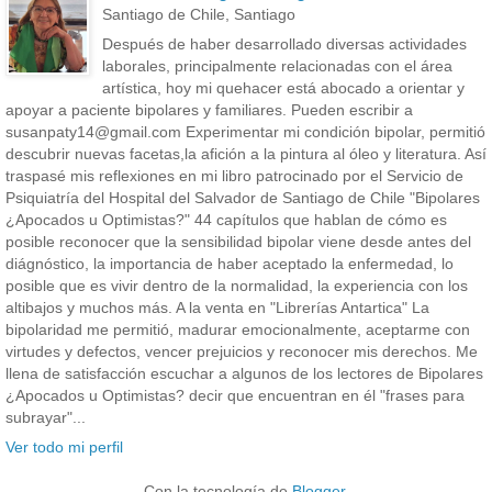
Santiago de Chile, Santiago
Después de haber desarrollado diversas actividades
laborales, principalmente relacionadas con el área
artística, hoy mi quehacer está abocado a orientar y
apoyar a paciente bipolares y familiares. Pueden escribir a
susanpaty14@gmail.com Experimentar mi condición bipolar, permitió
descubrir nuevas facetas,la afición a la pintura al óleo y literatura. Así
traspasé mis reflexiones en mi libro patrocinado por el Servicio de
Psiquiatría del Hospital del Salvador de Santiago de Chile "Bipolares
¿Apocados u Optimistas?" 44 capítulos que hablan de cómo es
posible reconocer que la sensibilidad bipolar viene desde antes del
diágnóstico, la importancia de haber aceptado la enfermedad, lo
posible que es vivir dentro de la normalidad, la experiencia con los
altibajos y muchos más. A la venta en "Librerías Antartica" La
bipolaridad me permitió, madurar emocionalmente, aceptarme con
virtudes y defectos, vencer prejuicios y reconocer mis derechos. Me
llena de satisfacción escuchar a algunos de los lectores de Bipolares
¿Apocados u Optimistas? decir que encuentran en él "frases para
subrayar"...
Ver todo mi perfil
Con la tecnología de
Blogger
.