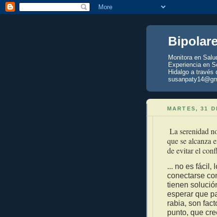
Bipolar
Monitora en Salu
Experiencia en Se
Hidalgo a través 
susanpaty14@gm
MARTES, 31 D
La serenidad no 
que se alcanza e
de evitar el conf
... no es fácil
conectarse con
tienen solució
esperar que pa
rabia, son fac
punto, que cr