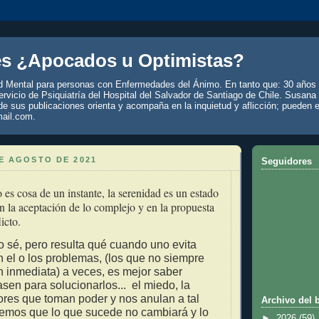
es ¿Apocados u Optimistas?
d Mental para personas con Enfermedades del Ánimo. En tanto que: 30 años 
rvicio de Psiquiatría del Hospital del Salvador de Santiago de Chile. Susana
de sus publicaciones orienta y acompaña en la inquietud y aflicción; pueden e
ail.com.
E AGOSTO DE 2021
Seguidores
es cosa de un instante, la serenidad es un estado
n la aceptación de lo complejo y en la propuesta
licto.
, lo sé, pero resulta qué cuando uno evita
 el o los problemas, (los que no siempre
n inmediata) a veces, es mejor saber
sen para solucionarlos... el miedo, la
tores que toman poder y nos anulan a tal
Archivo del 
eemos que lo que sucede no cambiará y lo
►
2026
(59)