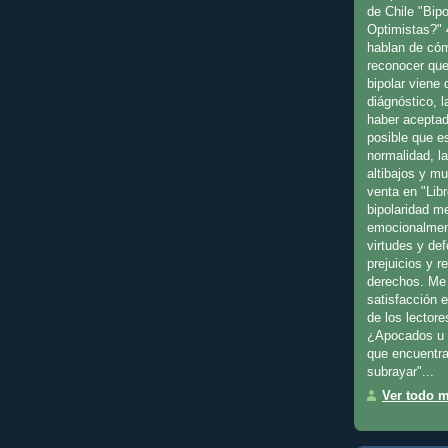
de Chile "Bip
Optimistas?" 
hablan de cóm
reconocer que
bipolar viene
diágnóstico, l
haber aceptad
posible que es
normalidad, l
altibajos y m
venta en "Libr
bipolaridad m
emocionalmen
virtudes y de
prejuicios y 
derechos. Me 
satisfacción 
de los lectore
¿Apocados u 
que encuentra
subrayar"...
Ver todo mi