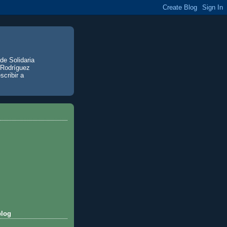
de Solidaria
 Rodríguez
scribir a
blog