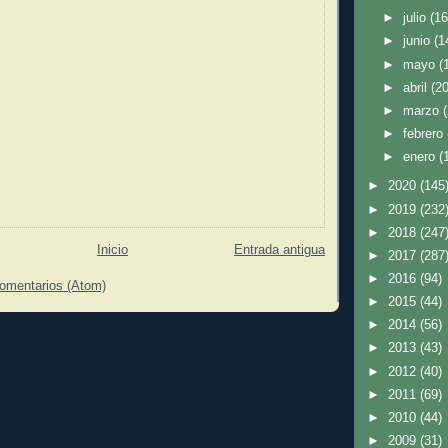
►
julio
(16
►
junio
(1
►
mayo
(
►
abril
(20
►
marzo
►
febrero
►
enero
(
►
2020
(145
►
2019
(232
►
2018
(247
Inicio
Entrada antigua
►
2017
(287
►
2016
(94)
comentarios (Atom)
►
2015
(44)
►
2014
(56)
►
2013
(43)
►
2012
(40)
►
2011
(69)
►
2010
(44)
►
2009
(31)