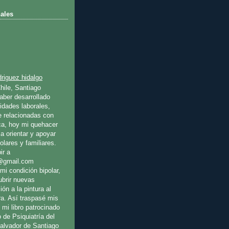
ales
riguez hidalgo
hile, Santiago
ber desarrollado
idades laborales,
e relacionadas con
ica, hoy mi quehacer
a orientar y apoyar
olares y familiares.
ir a
@gmail.com
mi condición bipolar,
ubrir nuevas
ión a la pintura al
ura. Así traspasé mis
 mi libro patrocinado
o de Psiquiatría del
Salvador de Santiago