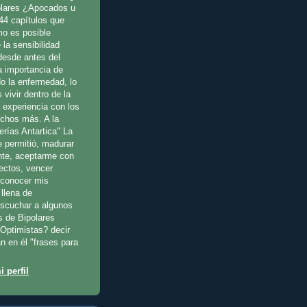
olares ¿Apocados u
44 capítulos que
o es posible
 la sensibilidad
 desde antes del
a importancia de
o la enfermedad, lo
 vivir dentro de la
a experiencia con los
uchos más. A la
erías Antartica" La
e permitió, madurar
te, aceptarme con
fectos, vencer
reconocer mis
llena de
escuchar a algunos
s de Bipolares
Optimistas? decir
n en él "frases para
 perfil