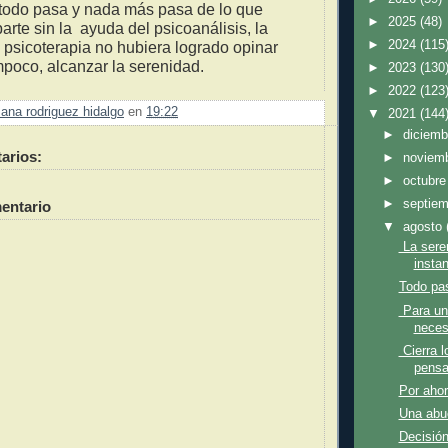
"todo pasa y nada más pasa de lo que
►
2025
(48)
parte sin la ayuda del psicoanálisis, la
►
2024
(115
la psicoterapia no hubiera logrado opinar
mpoco, alcanzar la serenidad.
►
2023
(130
►
2022
(123
ana rodriguez hidalgo
en
19:22
▼
2021
(144
►
diciem
arios:
►
noviem
►
octubr
►
septie
entario
▼
agosto
La sere
instan
Todo pas
Para un 
necesa
Cierra l
pensa
Por ahor
Una abue
Decisión