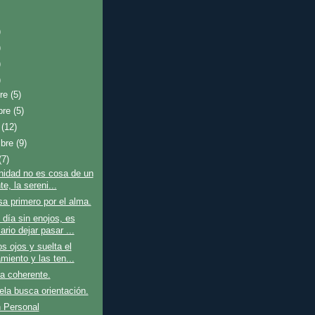
)
)
)
)
bre
(5)
bre
(5)
e
(12)
mbre
(9)
(7)
nidad no es cosa de un
te, la sereni...
a primero por el alma.
día sin enojos, es
rio dejar pasar ...
os ojos y suelta el
miento y las ten...
a coherente.
la busca orientación.
 Personal