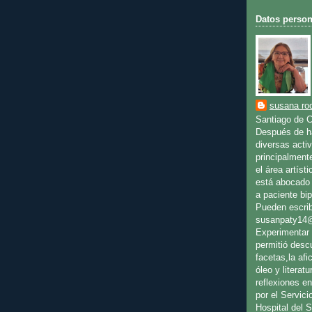
Datos person
susana rod
Santiago de C
Después de ha
diversas activ
principalment
el área artíst
está abocado 
a paciente bip
Pueden escrib
susanpaty14
Experimentar 
permitió desc
facetas,la afic
óleo y literat
reflexiones en
por el Servici
Hospital del 