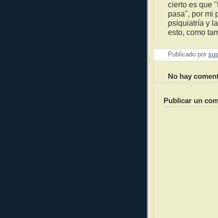
cierto es que 
pasa", por mi 
psiquiatría y 
esto, como ta
Publicado por
sus
No hay coment
Publicar un com