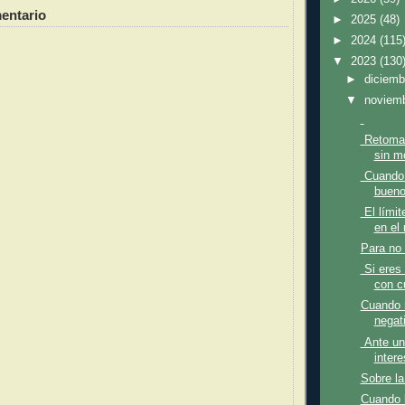
entario
►
2025
(48)
►
2024
(115
▼
2023
(130
►
diciem
▼
noviem
Retomand
sin mo
Cuando l
bueno,
El límit
en el 
Para no 
Si eres
con c
Cuando 
negat
Ante un
intere
Sobre la
Cuando 