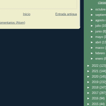
claras
►
octubr
Inicio
Entrada antigua
►
septie
►
agosto
comentarios (Atom)
►
julio
(10
►
junio
(8
►
mayo
(
►
abril
(13
►
marzo
►
febrero
►
enero
(
►
2022
(123
►
2021
(144
►
2020
(145
►
2019
(232
►
2018
(247
►
2017
(287
►
2016
(94)
►
2015
(44)