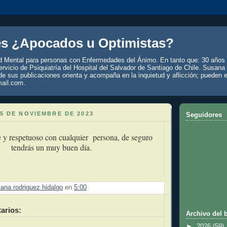
es ¿Apocados u Optimistas?
d Mental para personas con Enfermedades del Ánimo. En tanto que: 30 años 
rvicio de Psiquiatría del Hospital del Salvador de Santiago de Chile. Susana
de sus publicaciones orienta y acompaña en la inquietud y aflicción; pueden e
ail.com.
5 DE NOVIEMBRE DE 2023
Seguidores
 y respetuoso con cualquier persona, de seguro
tendrás un muy buen día.
ana rodriguez hidalgo
en
5:00
arios:
Archivo del 
►
2026
(59)