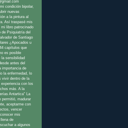
@gmail.com
mi condición bipolar,
ubrir nuevas
ión a la pintura al
ura. Así traspasé mis
 mi libro patrocinado
o de Psiquiatría del
Salvador de Santiago
olares ¿Apocados u
44 capítulos que
o es posible
 la sensibilidad
 desde antes del
a importancia de
o la enfermedad, lo
 vivir dentro de la
a experiencia con los
uchos más. A la
erías Antartica" La
e permitió, madurar
te, aceptarme con
fectos, vencer
reconocer mis
llena de
escuchar a algunos