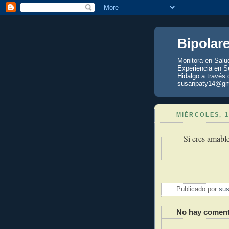
Bipolar
Monitora en Salu
Experiencia en Se
Hidalgo a través 
susanpaty14@gm
MIÉRCOLES, 1
Si eres amable
Publicado por
sus
No hay coment