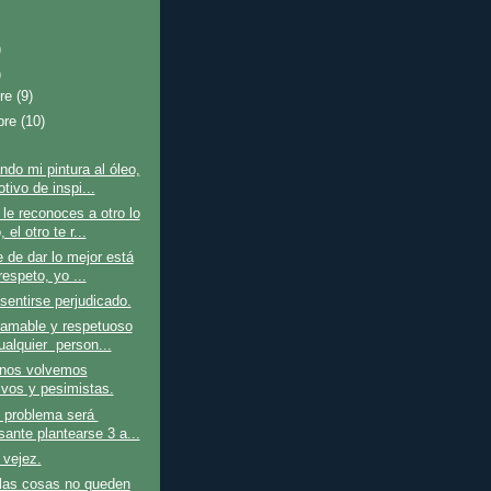
)
)
bre
(9)
bre
(10)
o mi pintura al óleo,
tivo de inspi...
e reconoces a otro lo
 el otro te r...
e de dar lo mejor está
respeto, yo ...
sentirse perjudicado.
 amable y respetuoso
ualquier person...
nos volvemos
ivos y pesimistas.
 problema será
sante plantearse 3 a...
 vejez.
las cosas no queden