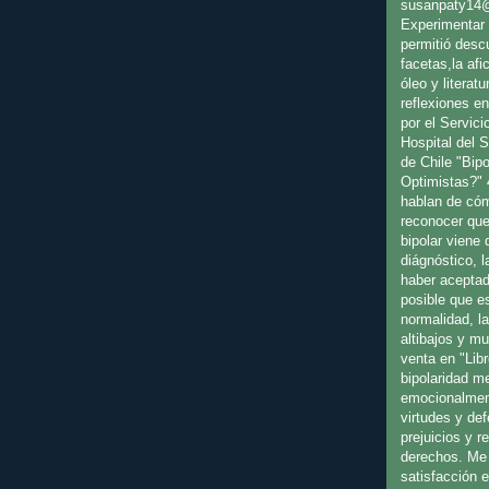
susanpaty14
Experimentar 
permitió desc
facetas,la afic
óleo y literat
reflexiones en
por el Servici
Hospital del 
de Chile "Bip
Optimistas?" 
hablan de cóm
reconocer que
bipolar viene
diágnóstico, l
haber aceptad
posible que es
normalidad, l
altibajos y m
venta en "Libr
bipolaridad m
emocionalmen
virtudes y de
prejuicios y 
derechos. Me 
satisfacción 