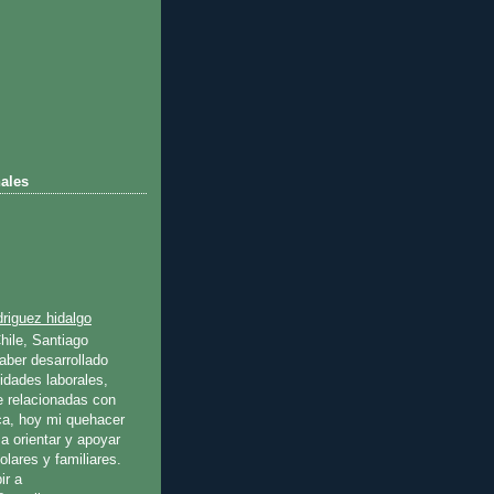
ales
riguez hidalgo
hile, Santiago
ber desarrollado
idades laborales,
e relacionadas con
ica, hoy mi quehacer
a orientar y apoyar
olares y familiares.
ir a