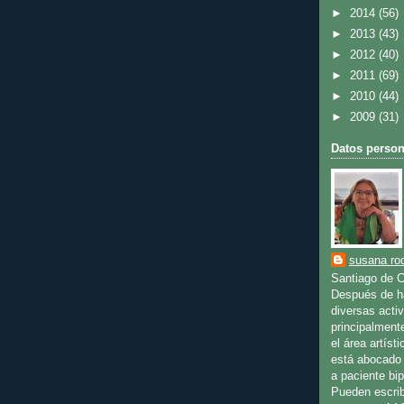
►
2014
(56)
►
2013
(43)
►
2012
(40)
►
2011
(69)
►
2010
(44)
►
2009
(31)
Datos person
susana rod
Santiago de C
Después de ha
diversas activ
principalment
el área artíst
está abocado 
a paciente bip
Pueden escrib