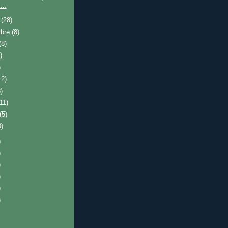
...
e
(28)
mbre
(8)
(8)
)
)
12)
)
(11)
(5)
8)
)
)
)
)
)
)