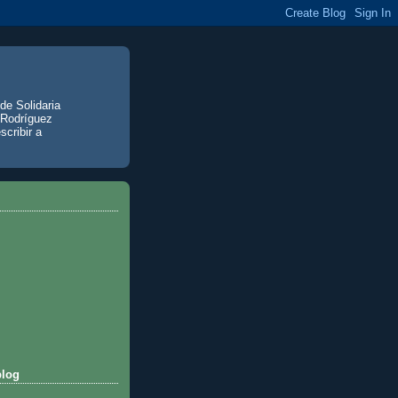
de Solidaria
 Rodríguez
scribir a
blog