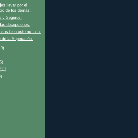
es llevar por el
icio de los demás.
s y Seguros.
las decepciones.
ensas bien esto no falla.
 de la Superación.
10)
(6)
(11)
3)
)
)
)
)
)
)
)