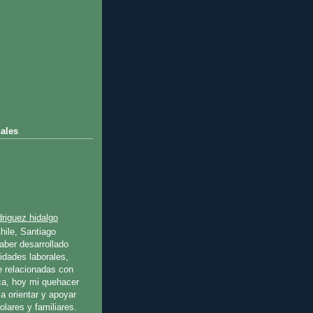
ales
riguez hidalgo
hile, Santiago
ber desarrollado
idades laborales,
e relacionadas con
ica, hoy mi quehacer
a orientar y apoyar
olares y familiares.