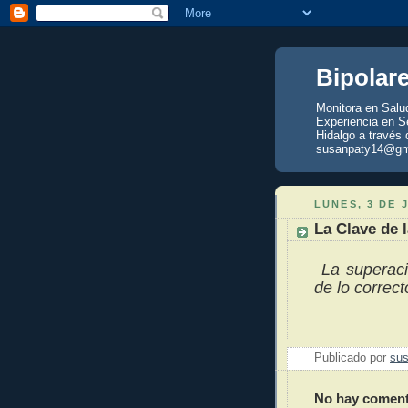
Bipolar
Monitora en Salu
Experiencia en Se
Hidalgo a través 
susanpaty14@gm
LUNES, 3 DE 
La Clave de 
La superaci
de lo correct
Publicado por
sus
No hay coment