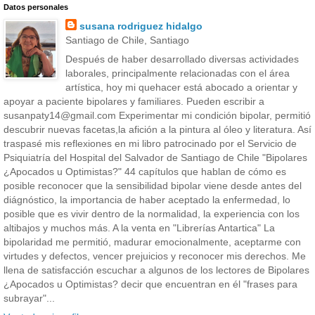
Datos personales
susana rodriguez hidalgo
Santiago de Chile, Santiago
Después de haber desarrollado diversas actividades
laborales, principalmente relacionadas con el área
artística, hoy mi quehacer está abocado a orientar y
apoyar a paciente bipolares y familiares. Pueden escribir a
susanpaty14@gmail.com Experimentar mi condición bipolar, permitió
descubrir nuevas facetas,la afición a la pintura al óleo y literatura. Así
traspasé mis reflexiones en mi libro patrocinado por el Servicio de
Psiquiatría del Hospital del Salvador de Santiago de Chile "Bipolares
¿Apocados u Optimistas?" 44 capítulos que hablan de cómo es
posible reconocer que la sensibilidad bipolar viene desde antes del
diágnóstico, la importancia de haber aceptado la enfermedad, lo
posible que es vivir dentro de la normalidad, la experiencia con los
altibajos y muchos más. A la venta en "Librerías Antartica" La
bipolaridad me permitió, madurar emocionalmente, aceptarme con
virtudes y defectos, vencer prejuicios y reconocer mis derechos. Me
llena de satisfacción escuchar a algunos de los lectores de Bipolares
¿Apocados u Optimistas? decir que encuentran en él "frases para
subrayar"...