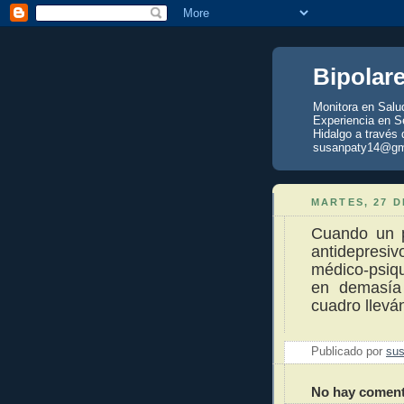
Bipolar
Monitora en Salu
Experiencia en Se
Hidalgo a través 
susanpaty14@gm
MARTES, 27 D
Cuando un p
antidepresiv
médico-psiqu
en demasía
cuadro lleván
Publicado por
sus
No hay coment