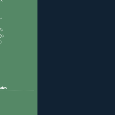
(1)
)
4)
(3)
(4)
2)
ales