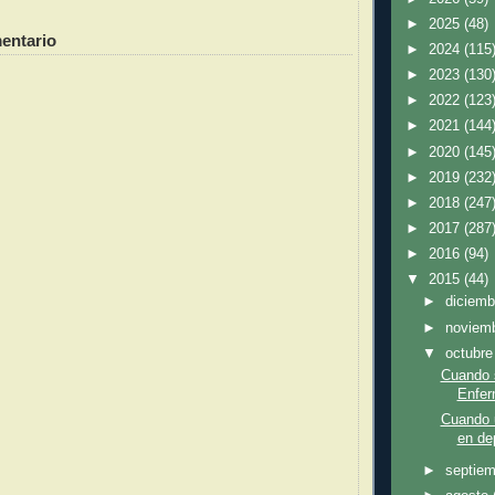
►
2025
(48)
entario
►
2024
(115
►
2023
(130
►
2022
(123
►
2021
(144
►
2020
(145
►
2019
(232
►
2018
(247
►
2017
(287
►
2016
(94)
▼
2015
(44)
►
diciem
►
noviem
▼
octubr
Cuando 
Enfe
Cuando u
en dep
►
septie