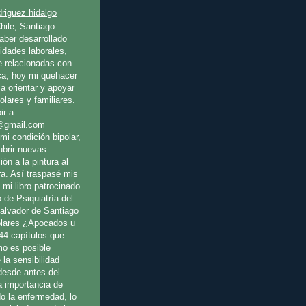
riguez hidalgo
hile, Santiago
ber desarrollado
idades laborales,
e relacionadas con
ica, hoy mi quehacer
a orientar y apoyar
olares y familiares.
ir a
@gmail.com
mi condición bipolar,
ubrir nuevas
ión a la pintura al
ura. Así traspasé mis
 mi libro patrocinado
o de Psiquiatría del
Salvador de Santiago
olares ¿Apocados u
44 capítulos que
o es posible
 la sensibilidad
 desde antes del
a importancia de
o la enfermedad, lo