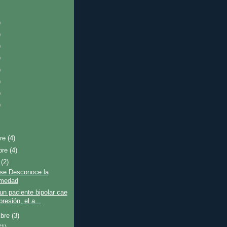
)
)
)
)
)
)
)
)
bre
(4)
bre
(4)
e
(2)
se Desconoce la
rmedad
n paciente bipolar cae
resión, el a...
mbre
(3)