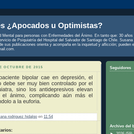
es ¿Apocados u Optimistas?
d Mental para personas con Enfermedades del Ánimo. En tanto que: 30 años 
rvicio de Psiquiatría del Hospital del Salvador de Santiago de Chile. Susana
de sus publicaciones orienta y acompaña en la inquietud y aflicción; pueden e
ail.com.
E OCTUBRE DE 2015
Seguidores
aciente bipolar cae en depresión, el
o debe ser muy bien controlado por el
iatra, sino los antidepresivos elevan
 el ánimo, complicando aún más el
dolo a la euforia.
ana rodriguez hidalgo
en
11:54
Archivo del 
arios:
►
2026
(59)