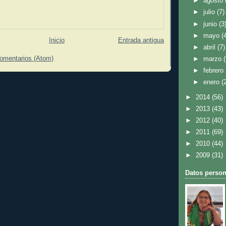
►
agosto
►
julio
(7)
►
junio
(3
►
mayo
(
Inicio
Entrada antigua
►
abril
(7)
comentarios (Atom)
►
marzo
►
febrero
►
enero
(
►
2014
(56)
►
2013
(43)
►
2012
(40)
►
2011
(69)
►
2010
(44)
►
2009
(31)
Datos person