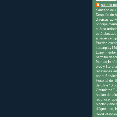
susana rod
Santiago de C
Después de ha
diversas activ
principalment
el área artíst
está abocado 
a paciente bip
Pueden escrib
susanpaty14
Experimentar 
permitió desc
facetas,la afic
óleo y literat
reflexiones en
por el Servici
Hospital del 
de Chile "Bip
Optimistas?" 
hablan de cóm
reconocer que
bipolar viene
diágnóstico, l
haber aceptad