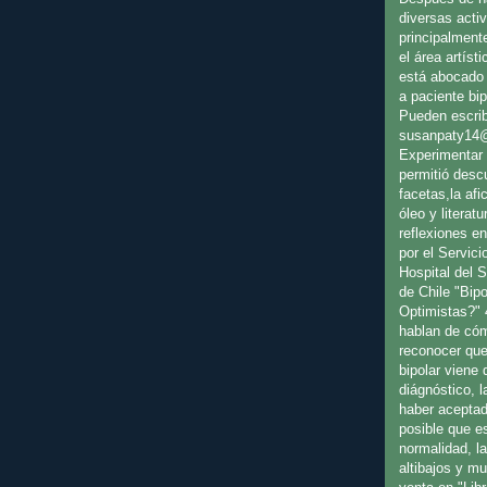
diversas activ
principalment
el área artíst
está abocado 
a paciente bip
Pueden escrib
susanpaty14
Experimentar 
permitió desc
facetas,la afic
óleo y literat
reflexiones en
por el Servici
Hospital del 
de Chile "Bip
Optimistas?" 
hablan de cóm
reconocer que
bipolar viene
diágnóstico, l
haber aceptad
posible que es
normalidad, l
altibajos y m