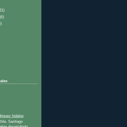
(11)
(6)
5)
ales
riguez hidalgo
hile, Santiago
ber desarrollado