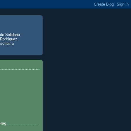
de Solidaria
 Rodríguez
scribir a
blog