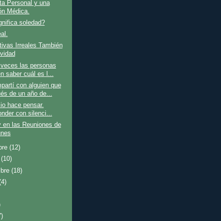
ta Personal y una
ón Médica.
nifica soledad?
al.
ivas Irreales También
vidad
veces las personas
n saber cuál es l...
artí con alguien que
és de un año de...
cio hace pensar.
nder con silenci...
 en las Reuniones de
unes
bre
(12)
e
(10)
mbre
(18)
(4)
)
7)