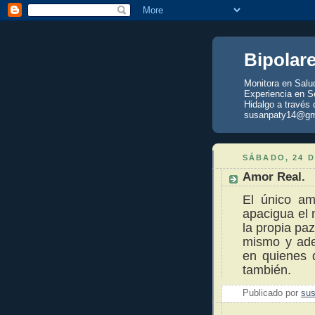
Bipolar
Monitora en Salu
Experiencia en Se
Hidalgo a través 
susanpaty14@gm
SÁBADO, 24 D
Amor Real.
El único am
apacigua el 
la propia pa
mismo y ade
en quienes
también.
Publicado por
sus