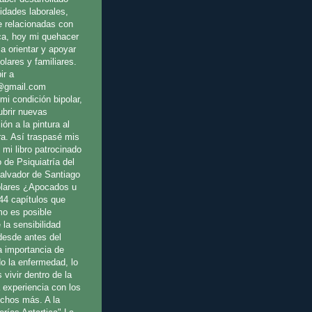
idades laborales,
e relacionadas con
ica, hoy mi quehacer
a orientar y apoyar
olares y familiares.
ir a
@gmail.com
mi condición bipolar,
ubrir nuevas
ión a la pintura al
ura. Así traspasé mis
 mi libro patrocinado
o de Psiquiatría del
Salvador de Santiago
olares ¿Apocados u
44 capítulos que
o es posible
 la sensibilidad
 desde antes del
a importancia de
o la enfermedad, lo
 vivir dentro de la
a experiencia con los
uchos más. A la