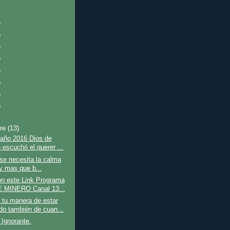
)
)
)
)
)
)
)
)
bre
(13)
 año 2016 Dios de
 escuchó el querer ...
se necesita la calma
y mas que b...
on este Link Programa
 MINERO Canal 13...
 tu manera de estar
do también de cuan...
 Ignorante.