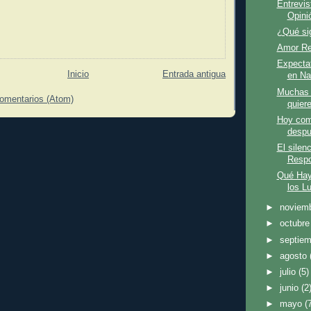
Entrevis
Opini
¿Qué sig
Amor Re
Expectat
Inicio
Entrada antigua
en Na
Muchas 
comentarios (Atom)
quiere
Hoy comp
despu
El silen
Respo
Qué Hay
los L
►
noviem
►
octubr
►
septie
►
agosto
►
julio
(5)
►
junio
(2
►
mayo
(