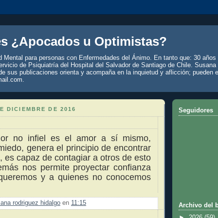
es ¿Apocados u Optimistas?
d Mental para personas con Enfermedades del Ánimo. En tanto que: 30 años 
rvicio de Psiquiatría del Hospital del Salvador de Santiago de Chile. Susana
de sus publicaciones orienta y acompaña en la inquietud y aflicción; pueden e
ail.com.
E DICIEMBRE DE 2016
Seguidores
or no infiel es el amor a sí mismo,
miedo, genera el principio de encontrar
z, es capaz de contagiar a otros de esto
más nos permite proyectar confianza
 queremos y a quienes no conocemos
ana rodriguez hidalgo
en
11:15
Archivo del 
►
2026
(59)