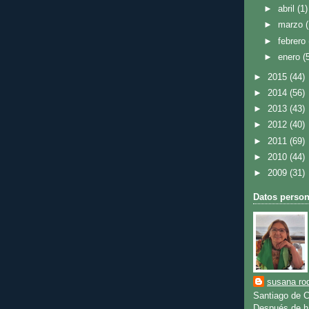
►
abril
(1)
►
marzo
►
febrero
►
enero
(
►
2015
(44)
►
2014
(56)
►
2013
(43)
►
2012
(40)
►
2011
(69)
►
2010
(44)
►
2009
(31)
Datos person
susana rod
Santiago de C
Después de ha