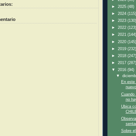
arios:
►
2025
(48)
►
2024
(115
entario
►
2023
(130
►
2022
(123
►
2021
(144
►
2020
(145
►
2019
(232
►
2018
(247
►
2017
(287
▼
2016
(94)
▼
diciem
En este
nuevo
Cuando 
no ha
Ubica c
CHILE
Observa
senta
Sobre el