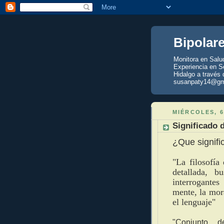
Bipolar
Monitora en Salu
Experiencia en Se
Hidalgo a través 
susanpaty14@gm
MIÉRCOLES, 6
Significado d
¿Que signific
"La filosofía
detallada, 
interrogante
mente, la mora
el lenguaje"
"Conjunto d