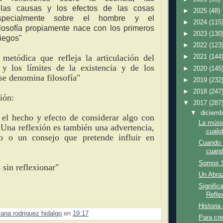
 las causas y los efectos de las cosas
►
2025
(48)
especialmente sobre el hombre y el
►
2024
(115
filosofía propiamente nace con los primeros
►
2023
(130
iegos"
►
2022
(123
 metódica que refleja la articulación del
►
2021
(144
 y los límites de la existencia y de los
►
2020
(145
se denomina filosofía"
►
2019
(232
►
2018
(247
ión:
▼
2017
(287
▼
diciem
 el hecho y efecto de considerar algo con
La músic
 Una reflexión es también una advertencia,
cuali
o o un consejo que pretende influir en
Cuando t
cuand
Somos S
 sin reflexionar"
Un Abra
Signific
Refle
Historia
ana rodriguez hidalgo
en
19:17
Para cre