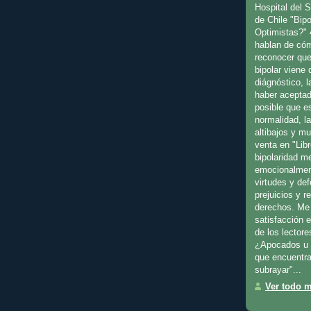
Hospital del 
de Chile "Bip
Optimistas?" 
hablan de cóm
reconocer que
bipolar viene
diágnóstico, l
haber aceptad
posible que es
normalidad, l
altibajos y m
venta en "Libr
bipolaridad m
emocionalmen
virtudes y de
prejuicios y 
derechos. Me 
satisfacción 
de los lectore
¿Apocados u 
que encuentra
subrayar"...
Ver todo mi