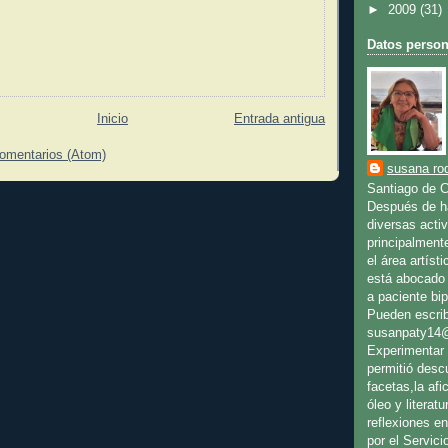
►
2009
(31)
Datos person
Inicio
Entrada antigua
comentarios (Atom)
susana rod
Santiago de C
Después de ha
diversas activ
principalment
el área artíst
está abocado 
a paciente bip
Pueden escrib
susanpaty14
Experimentar 
permitió desc
facetas,la afic
óleo y literat
reflexiones en
por el Servici