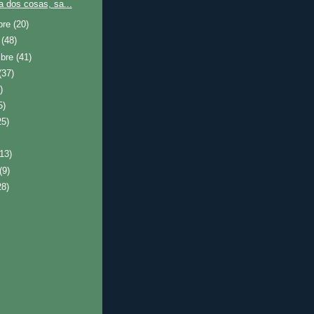
a dos cosas, sa...
bre
(20)
e
(48)
mbre
(41)
(37)
)
5)
25)
(13)
(9)
28)