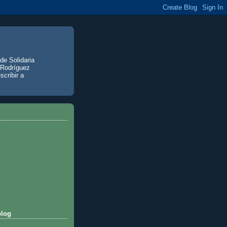
de Solidaria
 Rodríguez
scribir a
blog