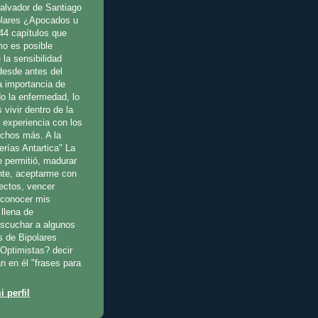
Salvador de Santiago
olares ¿Apocados u
44 capítulos que
o es posible
 la sensibilidad
 desde antes del
a importancia de
o la enfermedad, lo
 vivir dentro de la
a experiencia con los
uchos más. A la
erías Antartica" La
e permitió, madurar
te, aceptarme con
fectos, vencer
reconocer mis
llena de
escuchar a algunos
s de Bipolares
Optimistas? decir
n en él "frases para
 perfil