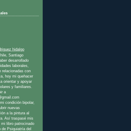
ales
riguez hidalgo
hile, Santiago
ber desarrollado
idades laborales,
e relacionadas con
ica, hoy mi quehacer
a orientar y apoyar
olares y familiares.
ir a
@gmail.com
mi condición bipolar,
ubrir nuevas
ión a la pintura al
ura. Así traspasé mis
 mi libro patrocinado
o de Psiquiatría del