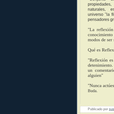
propiedades,
naturales, 
universo
"la 
pensadores gr
"La reflexión
conocimiento
modos de ser 
Qué es Reflex
"Reflexión es
detenimiento.
un comentari
alguien"
"Nunca actúes
Buda.
Publicado por
sus