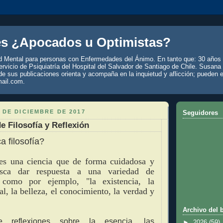
es ¿Apocados u Optimistas?
d Mental para personas con Enfermedades del Ánimo. En tanto que: 30 años 
rvicio de Psiquiatría del Hospital del Salvador de Santiago de Chile. Susana
de sus publicaciones orienta y acompaña en la inquietud y aflicción; pueden e
ail.com.
 DE DICIEMBRE DE 2017
Seguidores
e Filosofía y Reflexión
a filosofía?
 es una ciencia que de forma cuidadosa y
busca dar respuesta a una variedad de
s como por ejemplo, "la existencia, la
l, la belleza, el conocimiento, la verdad y
Archivo del 
e reflexiones sobre la esencia, las
►
2026
(59)