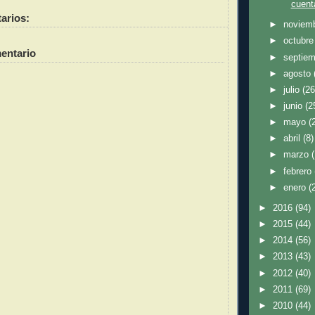
cuent
arios:
►
noviem
►
octubr
entario
►
septie
►
agosto
►
julio
(26
►
junio
(2
►
mayo
(
►
abril
(8)
►
marzo
►
febrero
►
enero
(
►
2016
(94)
►
2015
(44)
►
2014
(56)
►
2013
(43)
►
2012
(40)
►
2011
(69)
►
2010
(44)