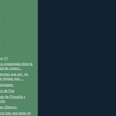
)
)
)
)
)
)
)
)
bre
(7)
a orquestada tiene la
dad de conect...
engas que reír, ríe,
o tengas que ...
imilares.
zo de Paz
ado de Filosofía y
xión
 en Silencio:
cer hay que tener en