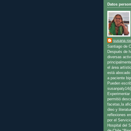
Datos person
susana rod
Santiago de C
Después de ha
diversas activ
principalment
el área artíst
está abocado 
a paciente bip
Pueden escrib
susanpaty14
Experimentar 
permitió desc
facetas,la afic
óleo y literat
reflexiones en
por el Servici
Hospital del 
de Chile "Bip