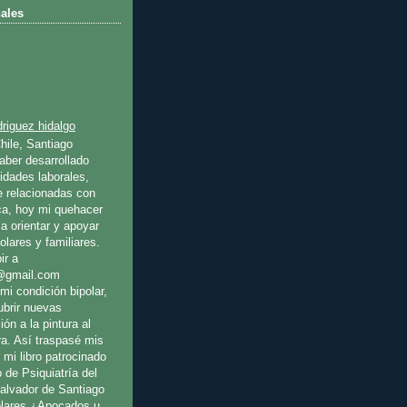
ales
riguez hidalgo
hile, Santiago
ber desarrollado
idades laborales,
e relacionadas con
ica, hoy mi quehacer
a orientar y apoyar
olares y familiares.
ir a
@gmail.com
mi condición bipolar,
ubrir nuevas
ión a la pintura al
ura. Así traspasé mis
 mi libro patrocinado
o de Psiquiatría del
Salvador de Santiago
olares ¿Apocados u