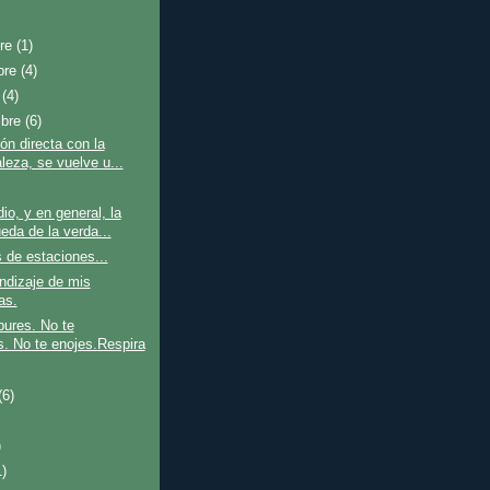
bre
(1)
bre
(4)
e
(4)
mbre
(6)
ión directa con la
leza, se vuelve u...
dio, y en general, la
eda de la verda...
de estaciones...
ndizaje de mis
as.
ures. No te
s. No te enojes.Respira
(6)
)
1)