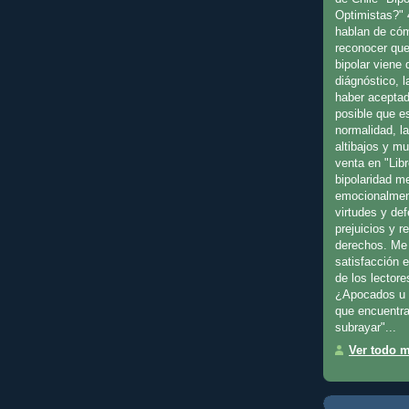
Optimistas?" 
hablan de cóm
reconocer que
bipolar viene
diágnóstico, l
haber aceptad
posible que es
normalidad, l
altibajos y m
venta en "Libr
bipolaridad m
emocionalmen
virtudes y de
prejuicios y 
derechos. Me 
satisfacción 
de los lectore
¿Apocados u 
que encuentra
subrayar"...
Ver todo mi