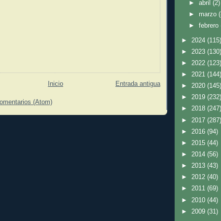
►
abril
(2)
►
marzo
►
febrero
►
2024
(115
►
2023
(130
►
2022
(123
►
2021
(144
Inicio
Entrada antigua
►
2020
(145
►
2019
(232
comentarios (Atom)
►
2018
(247
►
2017
(287
►
2016
(94)
►
2015
(44)
►
2014
(56)
►
2013
(43)
►
2012
(40)
►
2011
(69)
►
2010
(44)
►
2009
(31)