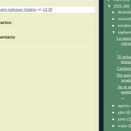
▼
2025
(48)
ana rodriguez hidalgo
en
13:39
►
diciem
►
noviem
arios:
►
octubr
▼
septie
entario
La relac
natura
"El estu
búsqu
Cambios 
Del apre
terapi
No te ap
queje
...
►
agosto
►
julio
(4)
►
junio
(1
►
mayo
(