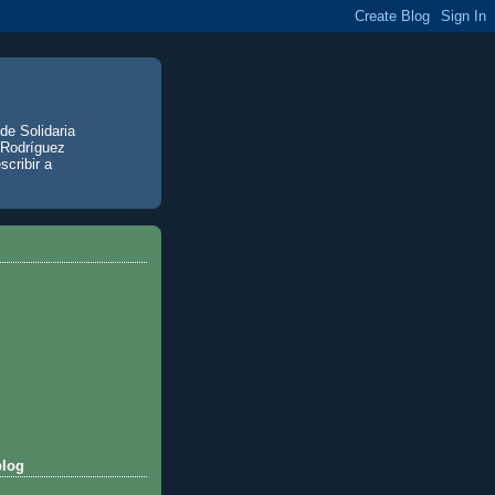
de Solidaria
 Rodríguez
scribir a
blog