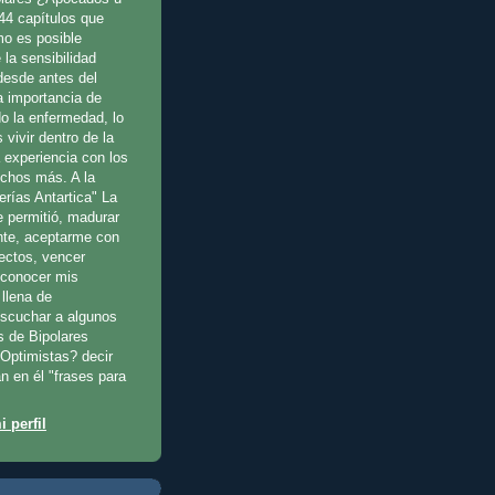
44 capítulos que
o es posible
 la sensibilidad
 desde antes del
a importancia de
o la enfermedad, lo
 vivir dentro de la
a experiencia con los
uchos más. A la
erías Antartica" La
e permitió, madurar
te, aceptarme con
fectos, vencer
reconocer mis
llena de
escuchar a algunos
s de Bipolares
Optimistas? decir
n en él "frases para
 perfil