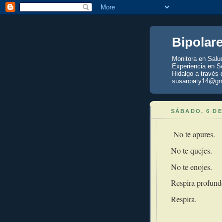
Bipolar
Monitora en Salu
Experiencia en Se
Hidalgo a través 
susanpaty14@gm
SÁBADO, 6 DE
No te apures.
No te quejes.
No te enojes.
Respira profund
Respira.