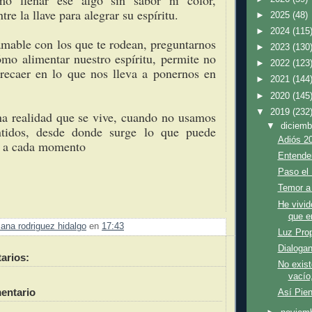
re la llave para alegrar su espíritu.
►
2025
(48)
►
2024
(115
amable con los que te rodean, preguntarnos
►
2023
(130
mo alimentar nuestro espíritu, permite no
►
2022
(123
 recaer en lo que nos lleva a ponernos en
►
2021
(144
►
2020
(145
▼
2019
(232
na realidad que se vive, cuando no usamos
▼
diciem
ntidos, desde donde surge lo que puede
Adiós 2
s a cada momento
Entender
Paso el 
Temor a 
He vivid
que e
ana rodriguez hidalgo
en
17:43
Luz Prop
Dialogan
arios:
No exist
vacío,
entario
Así Pie