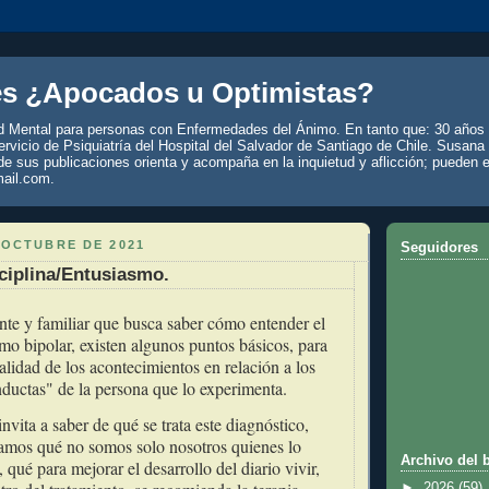
es ¿Apocados u Optimistas?
d Mental para personas con Enfermedades del Ánimo. En tanto que: 30 años 
rvicio de Psiquiatría del Hospital del Salvador de Santiago de Chile. Susana
de sus publicaciones orienta y acompaña en la inquietud y aflicción; pueden e
ail.com.
 OCTUBRE DE 2021
Seguidores
ciplina/Entusiasmo.
nte y familiar que busca saber cómo entender el
imo bipolar, existen algunos puntos básicos, para
ealidad de los acontecimientos en relación a los
ductas" de la persona que lo experimenta.
nvita a saber de qué se trata este diagnóstico,
ramos qué no somos solo nosotros quienes lo
Archivo del 
qué para mejorar el desarrollo del diario vivir,
►
2026
(59)