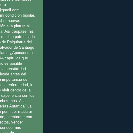
ir a
@gmail.com
mi condición bipolar,
ubrir nuevas
ión a la pintura al
ura. Así traspasé mis
 mi libro patrocinado
o de Psiquiatría del
Salvador de Santiago
olares ¿Apocados u
44 capítulos que
o es posible
 la sensibilidad
 desde antes del
a importancia de
o la enfermedad, lo
 vivir dentro de la
a experiencia con los
uchos más. A la
erías Antartica" La
e permitió, madurar
te, aceptarme con
fectos, vencer
reconocer mis