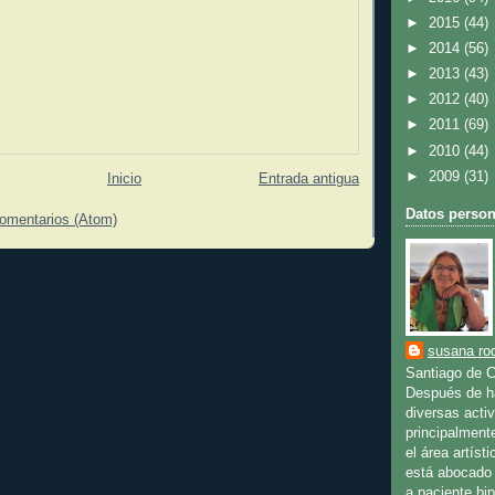
►
2015
(44)
►
2014
(56)
►
2013
(43)
►
2012
(40)
►
2011
(69)
►
2010
(44)
►
2009
(31)
Inicio
Entrada antigua
Datos person
comentarios (Atom)
susana rod
Santiago de C
Después de ha
diversas activ
principalment
el área artíst
está abocado 
a paciente bip