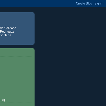
de Solidaria
 Rodríguez
scribir a
blog