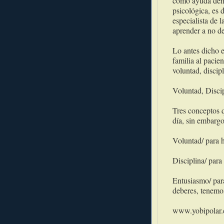
como ayuda dentr
psicológica, es 
especialista de l
aprender a no d
Lo antes dicho e
familia al pacie
voluntad, discip
Voluntad, Disci
Tres conceptos 
día, sin embargo
Voluntad/ para 
Disciplina/ par
Entusiasmo/ par
deberes, tenemos
www.yobipolar