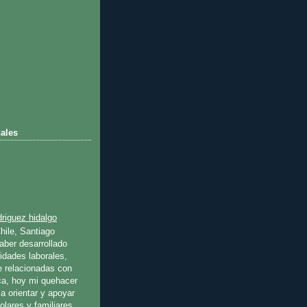
ales
riguez hidalgo
hile, Santiago
ber desarrollado
idades laborales,
e relacionadas con
ica, hoy mi quehacer
a orientar y apoyar
olares y familiares.