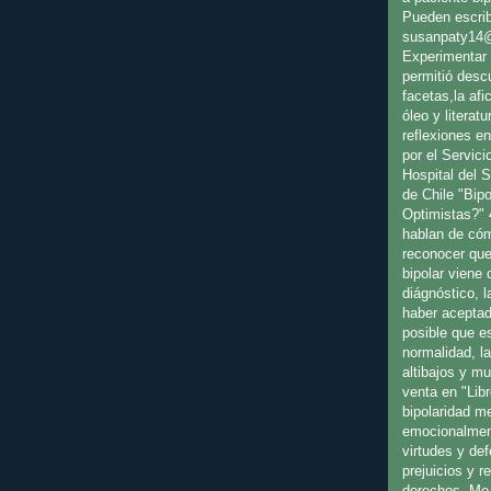
Pueden escrib
susanpaty14
Experimentar 
permitió desc
facetas,la afic
óleo y literat
reflexiones en
por el Servici
Hospital del 
de Chile "Bip
Optimistas?" 
hablan de cóm
reconocer que
bipolar viene
diágnóstico, l
haber aceptad
posible que es
normalidad, l
altibajos y m
venta en "Libr
bipolaridad m
emocionalmen
virtudes y de
prejuicios y 