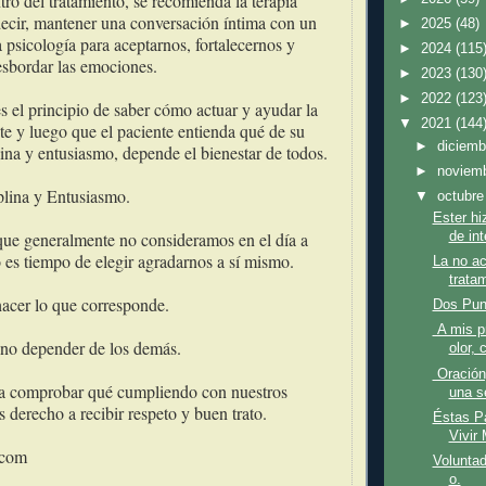
o del tratamiento, se recomienda la terapia
decir, mantener una conversación íntima con un
►
2025
(48)
a psicología para aceptarnos, fortalecernos y
►
2024
(115
esbordar las emociones.
►
2023
(130
►
2022
(123
s el principio de saber cómo actuar y ayudar la
▼
2021
(144
nte y luego que el paciente entienda qué de su
►
diciem
lina y entusiasmo, depende el bienestar de todos.
►
noviem
plina y Entusiasmo.
▼
octubr
Ester hi
que generalmente no consideramos en el día a
de int
 es tiempo de elegir agradarnos a sí mismo.
La no ac
trata
hacer lo que corresponde.
Dos Pun
A mis p
a no depender de los demás.
olor, 
Oración,
a comprobar qué cumpliendo con nuestros
una se
 derecho a recibir respeto y buen trato.
Éstas P
Vivir 
.com
Voluntad
o.