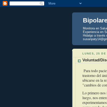
Bipolar
Monitora en Salu
Experiencia en Se
Hidalgo a través 
susanpaty14@gm
LUNES, 25 DE
Voluntad/Dis
Para todo pacie
trastorno del án
ubicarse en la r
"cambios de con
Lo primero nos i
luego, nos ente
experimentamos, 