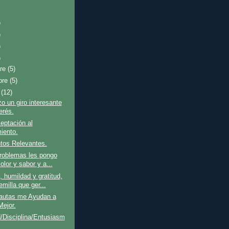
)
)
)
)
bre
(5)
bre
(5)
e
(12)
zo un giro interesante
erés.
eptación al
miento.
tos Relevantes.
roblemas les pongo
color y sabor y a...
 humildad y gratitud,
milla que ger...
autas me Ayudan a
Mejor.
/Disciplina/Entusiasm