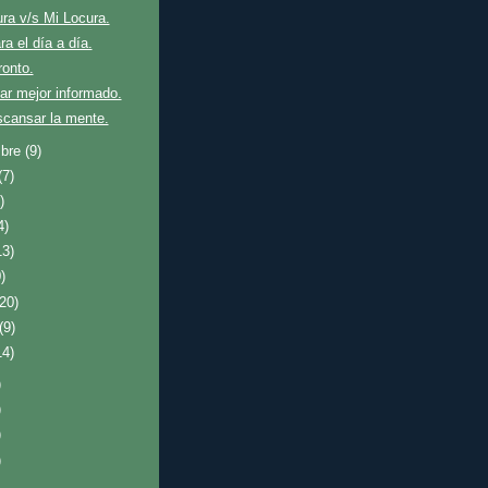
ra v/s Mi Locura.
ra el día a día.
onto.
ar mejor informado.
scansar la mente.
mbre
(9)
(7)
)
4)
13)
)
(20)
(9)
14)
)
)
)
)