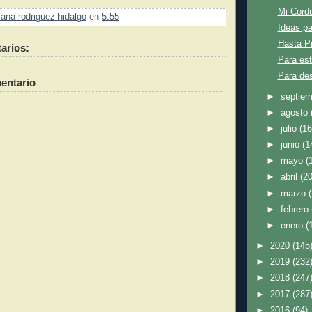
Mi Cordu
ana rodriguez hidalgo
en
5:55
Ideas pa
Hasta Pr
arios:
Para est
Para de
entario
►
septie
►
agosto
►
julio
(16
►
junio
(1
►
mayo
(
►
abril
(20
►
marzo
►
febrero
►
enero
(
►
2020
(145
►
2019
(232
►
2018
(247
►
2017
(287
►
2016
(94)