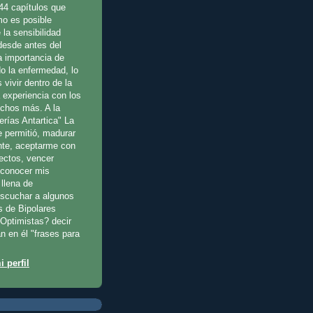
44 capítulos que
o es posible
 la sensibilidad
 desde antes del
a importancia de
o la enfermedad, lo
 vivir dentro de la
a experiencia con los
uchos más. A la
erías Antartica" La
e permitió, madurar
te, aceptarme con
fectos, vencer
reconocer mis
llena de
escuchar a algunos
s de Bipolares
Optimistas? decir
n en él "frases para
 perfil