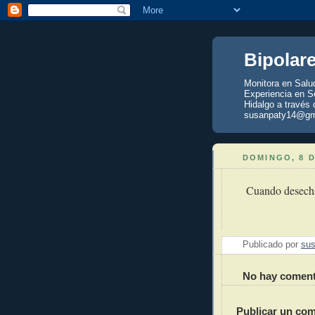
Bipolar
Monitora en Salu
Experiencia en Se
Hidalgo a través 
susanpaty14@gm
DOMINGO, 8 
Cuando desechas
Publicado por
sus
No hay coment
Publicar un com