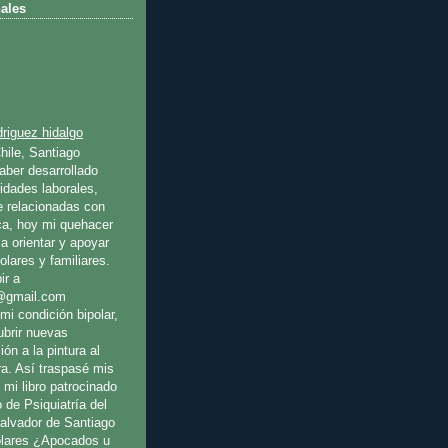
ales
riguez hidalgo
hile, Santiago
ber desarrollado
idades laborales,
e relacionadas con
ica, hoy mi quehacer
a orientar y apoyar
olares y familiares.
ir a
@gmail.com
mi condición bipolar,
ubrir nuevas
ión a la pintura al
ura. Así traspasé mis
 mi libro patrocinado
o de Psiquiatría del
Salvador de Santiago
olares ¿Apocados u