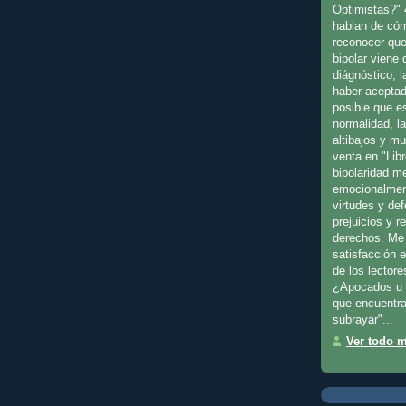
Optimistas?" 
hablan de cóm
reconocer que
bipolar viene
diágnóstico, l
haber aceptad
posible que es
normalidad, l
altibajos y m
venta en "Libr
bipolaridad m
emocionalmen
virtudes y de
prejuicios y 
derechos. Me 
satisfacción 
de los lectore
¿Apocados u 
que encuentra
subrayar"...
Ver todo mi