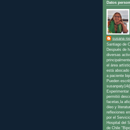
Datos person
susana rod
Santiago de C
Después de ha
diversas activ
principalment
el área artíst
está abocado 
a paciente bip
Pueden escrib
susanpaty14
Experimentar 
permitió desc
facetas,la afic
óleo y literat
reflexiones en
por el Servici
Hospital del 
de Chile "Bip