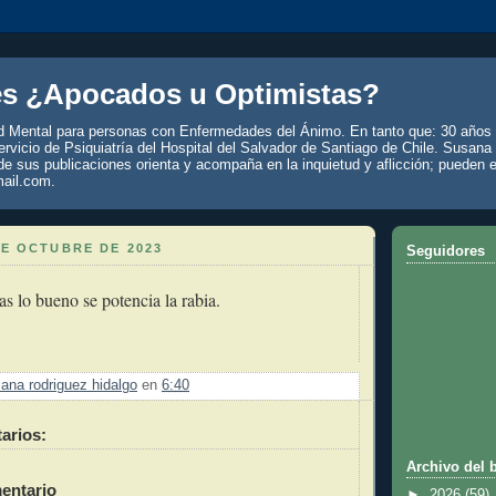
es ¿Apocados u Optimistas?
d Mental para personas con Enfermedades del Ánimo. En tanto que: 30 años 
rvicio de Psiquiatría del Hospital del Salvador de Santiago de Chile. Susana
de sus publicaciones orienta y acompaña en la inquietud y aflicción; pueden e
ail.com.
DE OCTUBRE DE 2023
Seguidores
 lo bueno se potencia la rabia.
ana rodriguez hidalgo
en
6:40
arios:
Archivo del 
entario
►
2026
(59)