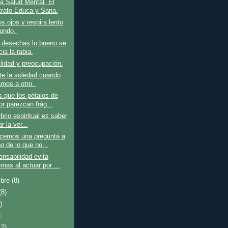
a Salud Mental. El
trato Educa y Sana.
os ojos y respira lento
fundo.
desechas lo bueno se
ia la rabia.
ilidad y preocupación.
te la soledad cuando
mos a otro.
 que los pétalos de
or parezcan frág...
brio espiritual es saber
ar la ver...
acemos una pregunta a
o de lo que no...
nsabilidad evita
mas al actuar por ...
mbre
(8)
(8)
)
)
12)