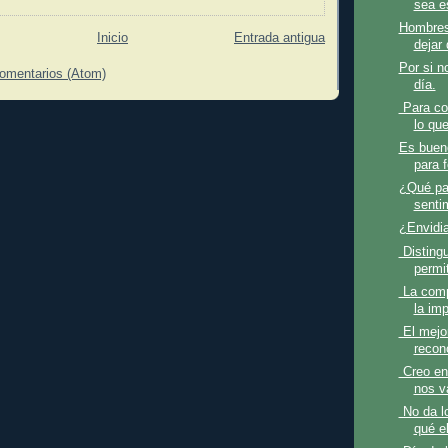
sea e
Hombres
Inicio
Entrada antigua
dejar 
Por si n
comentarios (Atom)
día.
Para co
lo que
Es bueno
para f
¿Qué pa
senti
¿Envidi
Distingu
permit
La compe
la imp
El mejor
recono
Creo en
nos v
No da l
qué el