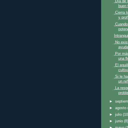
Día de l
buen 
Cierra l
y pro
Cuando 
potenc
Intranqu
No exis
ayuda
Por más
una fl
El equili
cultiv
Si le h
un niñ
La respo
proble
►
septie
►
agosto
►
julio
(10
►
junio
(8
►
mayo
(