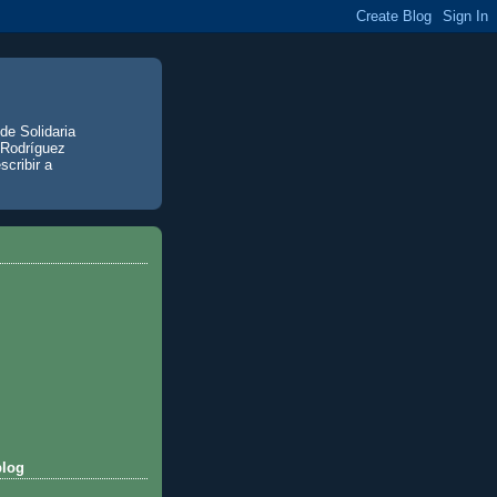
de Solidaria
 Rodríguez
scribir a
blog