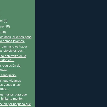
)
)
bre
(9)
bre
(10)
e
(28)
fesiones, qué nos pasa
o somos jóvenes.
r gimnasio es hacer
s ejercicios por...
so enfermizo de la
ridad es...
a regulación de
ctas.
 sano juicio.
n que vivamos
s veces a las
ativ...
us manos para que
 brillar tu mente.
ación por pequeña qué