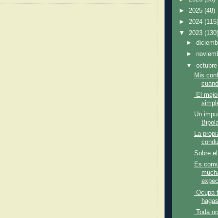
►
2025
(48)
►
2024
(115
▼
2023
(130
►
diciem
►
noviem
▼
octubr
Mis con
cuand
El mejo
simple
Un impul
Bipola
La propi
condu
Sobre el
Es comú
mucha
expect
Ocupa t
hagas
Toda or