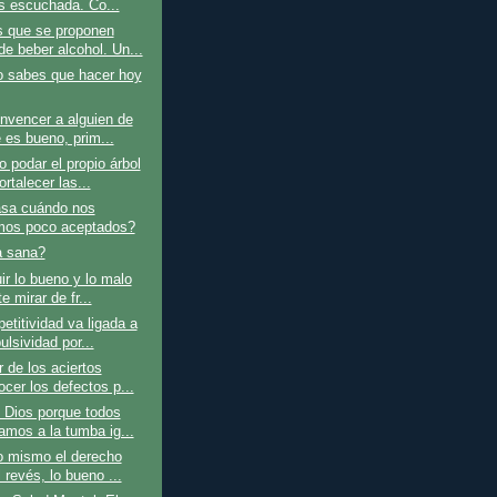
s escuchada. Co...
 que se proponen
de beber alcohol. Un...
o sabes que hacer hoy
nvencer a alguien de
 es bueno, prim...
 podar el propio árbol
ortalecer las...
sa cuándo nos
mos poco aceptados?
a sana?
ir lo bueno y lo malo
e mirar de fr...
titividad va ligada a
ulsividad por...
 de los aciertos
cer los defectos p...
 Dios porque todos
amos a la tumba ig...
o mismo el derecho
 revés, lo bueno ...