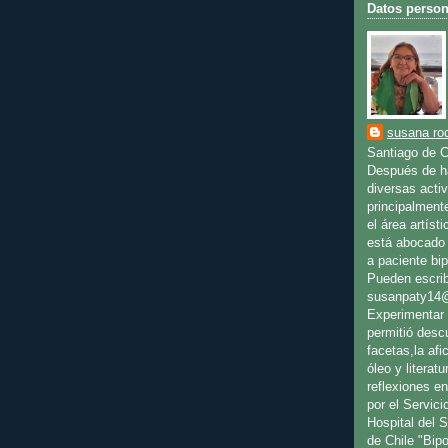
Datos person
susana rod
Santiago de C
Después de ha
diversas activ
principalment
el área artíst
está abocado 
a paciente bip
Pueden escrib
susanpaty14
Experimentar 
permitió desc
facetas,la afic
óleo y literat
reflexiones en
por el Servici
Hospital del 
de Chile "Bip