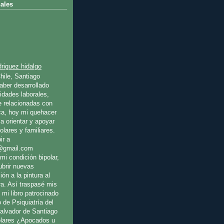
ales
riguez hidalgo
hile, Santiago
ber desarrollado
idades laborales,
e relacionadas con
ica, hoy mi quehacer
a orientar y apoyar
olares y familiares.
ir a
@gmail.com
mi condición bipolar,
ubrir nuevas
ión a la pintura al
ura. Así traspasé mis
 mi libro patrocinado
o de Psiquiatría del
Salvador de Santiago
olares ¿Apocados u