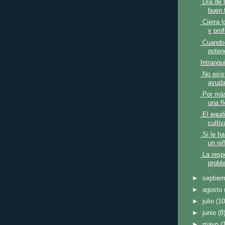
Día de l
buen 
Cierra l
y pro
Cuando 
potenc
Intranqu
No exis
ayuda
Por más
una fl
El equili
cultiv
Si le h
un niñ
La respo
proble
►
septie
►
agosto
►
julio
(10
►
junio
(8
►
mayo
(