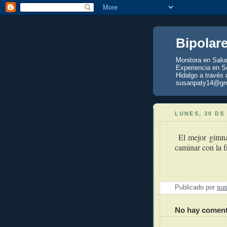
Bipolar
Monitora en Salu
Experiencia en Se
Hidalgo a través 
susanpaty14@gm
LUNES, 30 DE
El mejor gimnas
caminar con la f
Publicado por
sus
No hay coment