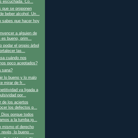
s escuchada. Co...
 que se proponen
de beber alcohol. Un...
o sabes que hacer hoy
nvencer a alguien de
 es bueno, prim...
 podar el propio árbol
ortalecer las...
sa cuándo nos
mos poco aceptados?
a sana?
ir lo bueno y lo malo
e mirar de fr...
titividad va ligada a
ulsividad por...
 de los aciertos
cer los defectos p...
 Dios porque todos
amos a la tumba ig...
o mismo el derecho
 revés, lo bueno ...