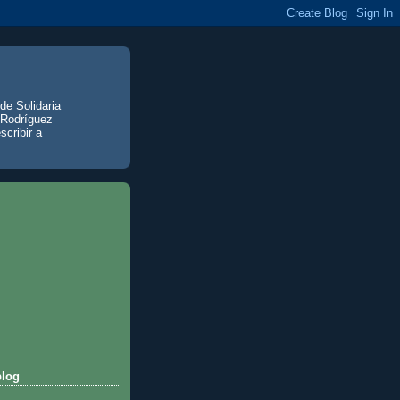
de Solidaria
 Rodríguez
scribir a
blog