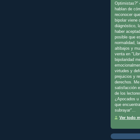
Optimistas?" 
hablan de cóm
reconocer que
bipolar viene
diágnóstico, l
haber aceptad
posible que es
normalidad, l
altibajos y m
venta en "Libr
bipolaridad m
emocionalmen
virtudes y de
prejuicios y 
derechos. Me 
satisfacción 
de los lectore
¿Apocados u 
que encuentra
subrayar"...
Ver todo mi