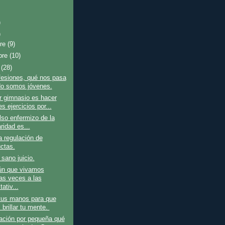
)
)
bre
(9)
bre
(10)
e
(28)
fesiones, qué nos pasa
o somos jóvenes.
r gimnasio es hacer
s ejercicios por...
so enfermizo de la
ridad es...
a regulación de
ctas.
 sano juicio.
n que vivamos
s veces a las
ativ...
us manos para que
 brillar tu mente.
ación por pequeña qué