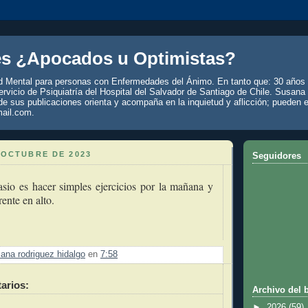
es ¿Apocados u Optimistas?
d Mental para personas con Enfermedades del Ánimo. En tanto que: 30 años 
rvicio de Psiquiatría del Hospital del Salvador de Santiago de Chile. Susana
de sus publicaciones orienta y acompaña en la inquietud y aflicción; pueden e
ail.com.
 OCTUBRE DE 2023
Seguidores
io es hacer simples ejercicios por la mañana y
rente en alto.
ana rodriguez hidalgo
en
7:58
arios:
Archivo del 
►
2026
(59)