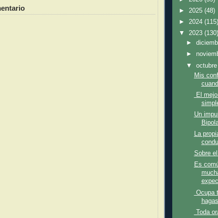
entario
►
2025
(48)
►
2024
(115
▼
2023
(130
►
diciem
►
noviem
▼
octubr
Mis con
cuand
El mejo
simple
Un impul
Bipola
La propi
condu
Sobre el
Es comú
mucha
expect
Ocupa t
hagas
Toda or