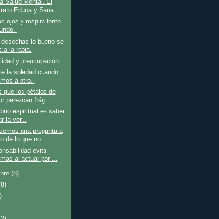
a Salud Mental. El
trato Educa y Sana.
os ojos y respira lento
fundo.
desechas lo bueno se
ia la rabia.
ilidad y preocupación.
te la soledad cuando
mos a otro.
 que los pétalos de
or parezcan frág...
brio espiritual es saber
ar la ver...
acemos una pregunta a
o de lo que no...
nsabilidad evita
mas al actuar por ...
mbre
(8)
(8)
)
)
12)