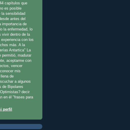
44 capítulos que
o es posible
 la sensibilidad
 desde antes del
a importancia de
o la enfermedad, lo
 vivir dentro de la
a experiencia con los
uchos más. A la
erías Antartica" La
e permitió, madurar
te, aceptarme con
fectos, vencer
reconocer mis
llena de
escuchar a algunos
s de Bipolares
Optimistas? decir
n en él "frases para
 perfil