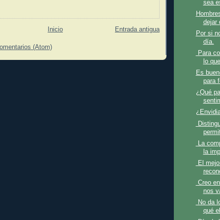
sea e
Hombres
dejar 
Inicio
Entrada antigua
Por si n
día.
comentarios (Atom)
Para co
lo que
Es bueno
para f
¿Qué pa
senti
¿Envidi
Distingu
permit
La compe
la imp
El mejor
recono
Creo en
nos v
No da l
qué el