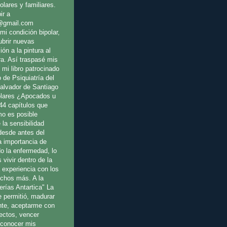
olares y familiares.
ir a
@gmail.com
mi condición bipolar,
ubrir nuevas
ión a la pintura al
ura. Así traspasé mis
 mi libro patrocinado
o de Psiquiatría del
Salvador de Santiago
olares ¿Apocados u
44 capítulos que
o es posible
 la sensibilidad
 desde antes del
a importancia de
o la enfermedad, lo
 vivir dentro de la
a experiencia con los
uchos más. A la
erías Antartica" La
e permitió, madurar
te, aceptarme con
fectos, vencer
reconocer mis