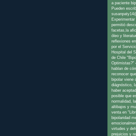
a paciente bip
Pueden escrib
susanpaty14
Experimentar 
permitió desc
facetas,la afic
óleo y literat
reflexiones en
por el Servici
Hospital del 
de Chile "Bip
Optimistas?" 
hablan de cóm
reconocer que
bipolar viene
diágnóstico, l
haber aceptad
posible que es
normalidad, l
altibajos y m
venta en "Libr
bipolaridad m
emocionalmen
virtudes y de
prejuicios y 