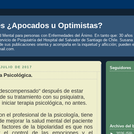
es ¿Apocados u Optimistas?
d Mental para personas con Enfermedades del Ánimo. En tanto que: 30 años 
rvicio de Psiquiatría del Hospital del Salvador de Santiago de Chile. Susana
de sus publicaciones orienta y acompaña en la inquietud y aflicción; pueden e
ail.com.
 JULIO DE 2017
Seguidores
a Psicológica.
 "descompensado" después de estar
de su tratamiento con su psiquiatra,
iniciar terapia psicológica, no antes.
n el profesional de la psicología, tiene
 de mejorar la salud mental del paciente
 factores de la bipolaridad es que nos
Archivo del 
r el control de las emociones y el
►
2026
(59)