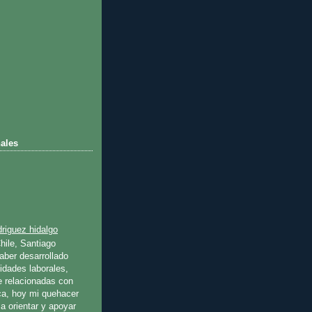
ales
riguez hidalgo
hile, Santiago
ber desarrollado
idades laborales,
e relacionadas con
ica, hoy mi quehacer
a orientar y apoyar