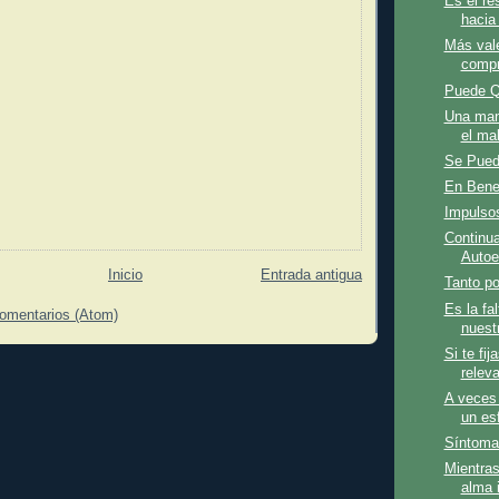
Es el re
hacia
Más vale
compr
Puede Q
Una mane
el ma
Se Puede
En Benef
Impulso
Continua
Autoe
Inicio
Entrada antigua
Tanto po
Es la fa
comentarios (Atom)
nuestr
Si te fi
relev
A veces 
un esf
Síntoma
Mientras
alma 