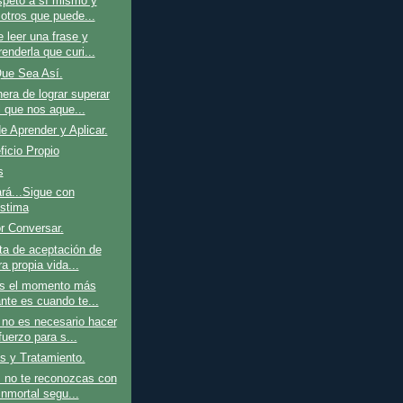
speto a sí mismo y
 otros que puede...
 leer una frase y
enderla que curi...
ue Sea Así.
ra de lograr superar
l que nos aque...
 Aprender y Aplicar.
icio Propio
s
rá...Sigue con
stima
r Conversar.
lta de aceptación de
a propia vida...
jas el momento más
ante es cuando te...
no es necesario hacer
uerzo para s...
s y Tratamiento.
 no te reconozcas con
inmortal segu...