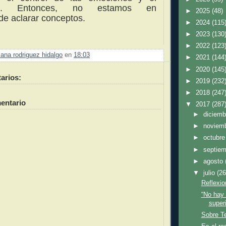
nto. Entonces, no estamos en
►
2025
(48)
de aclarar conceptos.
►
2024
(115
►
2023
(130
►
2022
(123
ana rodriguez hidalgo
en
18:03
►
2021
(144
►
2020
(145
arios:
►
2019
(232
►
2018
(247
entario
▼
2017
(287
►
diciem
►
noviem
►
octubr
►
septie
►
agosto
▼
julio
(26
Reflexio
“No hay 
superi
Sobre Te