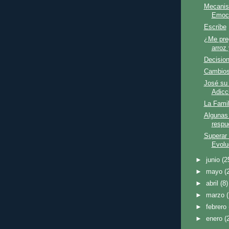
Mecanis
Emoc
Escribe
¿Me pre
arroz 
Decisio
Cambios
José su 
Adicc
La Fami
Algunas
respu
Superar 
Evoluc
►
junio
(2
►
mayo
(
►
abril
(8)
►
marzo
►
febrero
►
enero
(