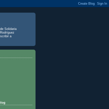
de Solidaria
 Rodríguez
scribir a
blog