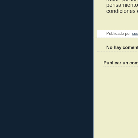
pensamie
condiciones 
Publicado por
sus
No hay coment
Publicar un com