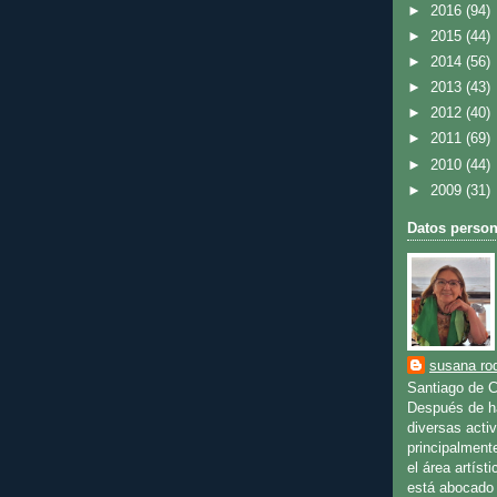
►
2016
(94)
►
2015
(44)
►
2014
(56)
►
2013
(43)
►
2012
(40)
►
2011
(69)
►
2010
(44)
►
2009
(31)
Datos person
susana rod
Santiago de C
Después de ha
diversas activ
principalment
el área artíst
está abocado 