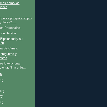
mos como las
iones
guntas por qué compro
y flores? ...
nes Personales.
 de Hábitos.
Bipolaridad y su
ión
lia Se Cansa.
 preguntas y
estas
es Evolucionar
ionar: "Hacer [u...
5)
25)
(13)
(9)
28)