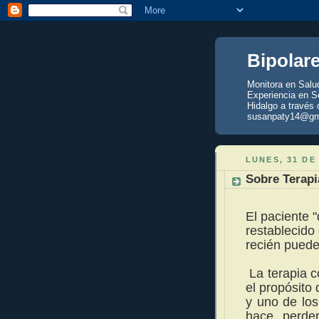
Bipolar
Monitora en Salu
Experiencia en Se
Hidalgo a través 
susanpaty14@gm
LUNES, 31 DE
Sobre Terapi
El paciente
restablecido 
recién puede 
La terapia co
el propósito
y uno de los
hace perde