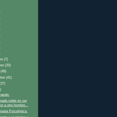
)
)
)
)
)
)
)
)
bre
(7)
bre
(20)
e
(48)
mbre
(41)
(37)
)
nando.
nada noble en ser
or a otro hombre...
rapia Psicológica.