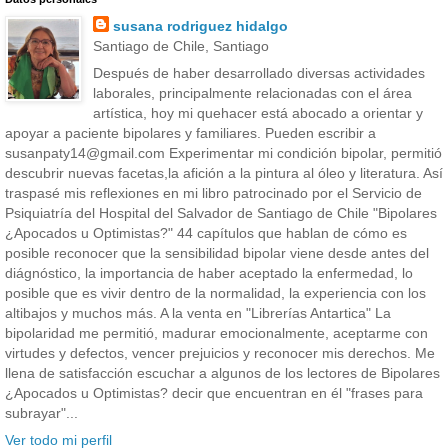
susana rodriguez hidalgo
Santiago de Chile, Santiago
Después de haber desarrollado diversas actividades
laborales, principalmente relacionadas con el área
artística, hoy mi quehacer está abocado a orientar y
apoyar a paciente bipolares y familiares. Pueden escribir a
susanpaty14@gmail.com Experimentar mi condición bipolar, permitió
descubrir nuevas facetas,la afición a la pintura al óleo y literatura. Así
traspasé mis reflexiones en mi libro patrocinado por el Servicio de
Psiquiatría del Hospital del Salvador de Santiago de Chile "Bipolares
¿Apocados u Optimistas?" 44 capítulos que hablan de cómo es
posible reconocer que la sensibilidad bipolar viene desde antes del
diágnóstico, la importancia de haber aceptado la enfermedad, lo
posible que es vivir dentro de la normalidad, la experiencia con los
altibajos y muchos más. A la venta en "Librerías Antartica" La
bipolaridad me permitió, madurar emocionalmente, aceptarme con
virtudes y defectos, vencer prejuicios y reconocer mis derechos. Me
llena de satisfacción escuchar a algunos de los lectores de Bipolares
¿Apocados u Optimistas? decir que encuentran en él "frases para
subrayar"...
Ver todo mi perfil