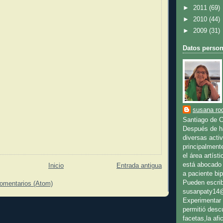
►
2011
(69)
►
2010
(44)
►
2009
(31)
Datos person
susana rod
Santiago de C
Después de ha
diversas activ
principalment
el área artíst
está abocado 
Inicio
Entrada antigua
a paciente bip
Pueden escrib
comentarios (Atom)
susanpaty14
Experimentar 
permitió desc
facetas,la afic