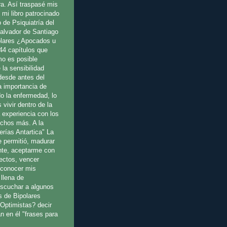
ura. Así traspasé mis
 mi libro patrocinado
o de Psiquiatría del
Salvador de Santiago
olares ¿Apocados u
44 capítulos que
o es posible
 la sensibilidad
 desde antes del
a importancia de
o la enfermedad, lo
 vivir dentro de la
a experiencia con los
uchos más. A la
erías Antartica" La
e permitió, madurar
te, aceptarme con
fectos, vencer
reconocer mis
llena de
escuchar a algunos
s de Bipolares
Optimistas? decir
n en él "frases para