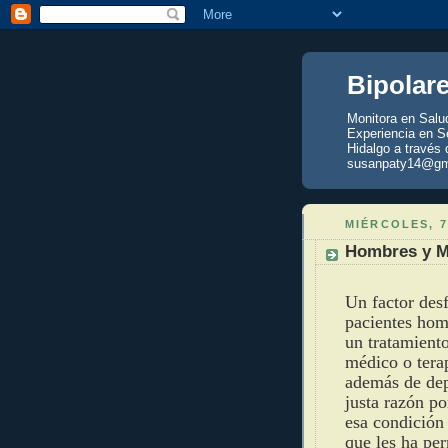
Bipolar
Monitora en Salu
Experiencia en Se
Hidalgo a través 
susanpaty14@gm
MIÉRCOLES, 7
Hombres y Mu
Un factor des
pacientes hom
un tratamiento
médico o terap
además de dep
justa razón po
esa condición 
que les ha pe