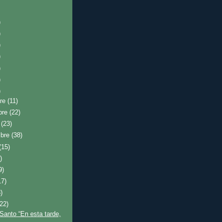
)
)
)
)
)
)
)
bre
(11)
bre
(22)
e
(23)
mbre
(38)
(15)
)
9)
17)
)
(22)
Santo “En esta tarde,