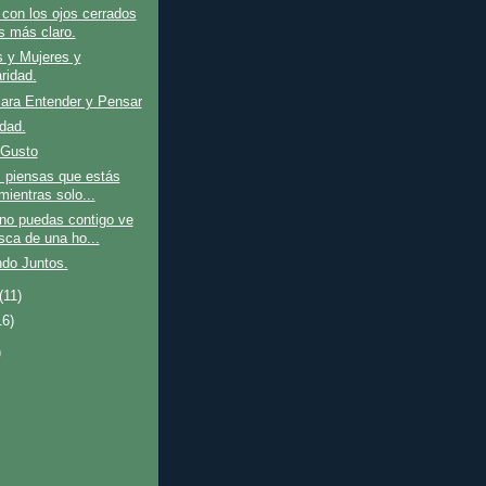
con los ojos cerrados
 más claro.
 y Mujeres y
ridad.
ara Entender y Pensar
dad.
 Gusto
 piensas que estás
mientras solo...
no puedas contigo ve
sca de una ho...
do Juntos.
(11)
16)
)