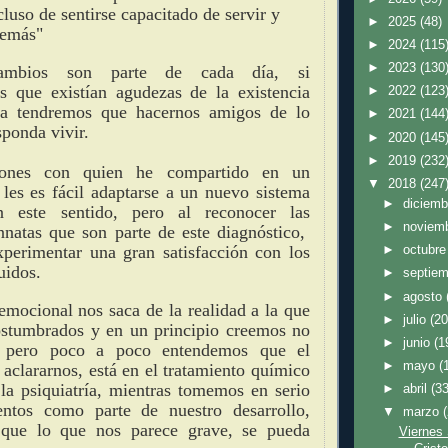
luso de sentirse capacitado de servir y
►
2025
(48)
demás"
►
2024
(115
►
2023
(130
ambios son parte de cada día, si
s que existían agudezas de la existencia
►
2022
(123
a tendremos que hacernos amigos de lo
►
2021
(144
sponda vivir.
►
2020
(145
►
2019
(232
ones con quien he compartido en un
▼
2018
(247
les es fácil adaptarse a un nuevo sistema
►
diciem
este sentido, pero al reconocer las
►
noviem
nnatas que son parte de este diagnóstico,
xperimentar una gran satisfacción con los
►
octubr
uidos.
►
septie
►
agosto
emocional nos saca de la realidad a la que
►
julio
(20
ostumbrados y en un principio creemos no
►
junio
(1
s, pero poco a poco entendemos que el
►
mayo
(
 aclararnos, está en el tratamiento químico
la psiquiatría, mientras tomemos en serio
►
abril
(33
ntos como parte de nuestro desarrollo,
▼
marzo
s que lo que nos parece grave, se pueda
Viernes 