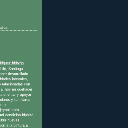
ales
riguez hidalgo
hile, Santiago
ber desarrollado
idades laborales,
e relacionadas con
ica, hoy mi quehacer
a orientar y apoyar
olares y familiares.
ir a
@gmail.com
mi condición bipolar,
ubrir nuevas
ión a la pintura al