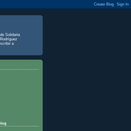
de Solidaria
 Rodríguez
scribir a
blog