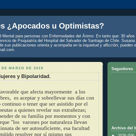
es ¿Apocados u Optimistas?
d Mental para personas con Enfermedades del Ánimo. En tanto que: 30 años 
rvicio de Psiquiatría del Hospital del Salvador de Santiago de Chile. Susana
de sus publicaciones orienta y acompaña en la inquietud y aflicción; pueden e
ail.com.
 DE MARZO DE 2018
Seguidores
jeres y Bipolaridad.
favorable que afecta mayormente a los
bres, es aceptar y sobrellevar sus días con
 continuo o tener que ser asistido por el
eutas a quienes revelar sus extrañezas;
ender de su familia por momentos y con
rque "los varones por naturaleza ll
evan
innata de ser autosuficiente, esa facultad
Archivo del 
rmitido resolver por sí mismo sus
►
2026
(59)