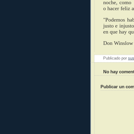
noche, como 
o hacer feliz 
"Podemos habl
justo e injust
en que hay que
Don Winslow
Publicado por
sus
No hay coment
Publicar un com