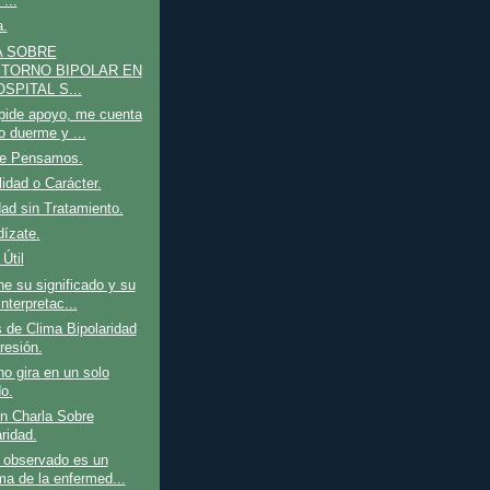
 ...
a.
A SOBRE
TORNO BIPOLAR EN
SPITAL S...
pide apoyo, me cuenta
o duerme y ...
ue Pensamos.
idad o Carácter.
dad sin Tratamiento.
ízate.
Útil
ne su significado y su
nterpretac...
 de Clima Bipolaridad
resión.
no gira en un solo
do.
ón Charla Sobre
ridad.
 observado es un
ma de la enfermed...