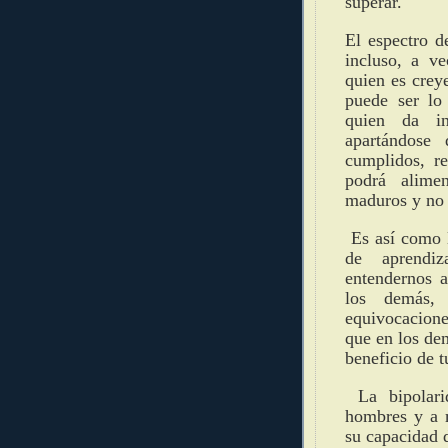
superar.
El espectro d
incluso, a ve
quien es crey
puede ser lo
quien da in
apartándose
cumplidos, r
podrá alime
maduros y no 
Es así como l
de aprendiz
entendernos 
los demás,
equivocacion
que en los de
beneficio de t
La bipolar
hombres y a 
su capacidad d