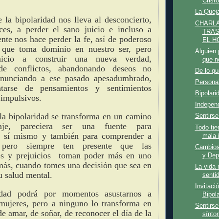
Cristo
La Quej
e la bipolaridad nos lleva al desconcierto,
CHARL
ces, a perder el sano juicio e incluso a
TRAS
ente nos hace perder la fe, así de poderoso
EL HO
 que toma dominio en nuestro ser, pero
Alguien 
icio a construir una nueva verdad,
que n
 de conflictos, abandonando deseos no
De lo q
enunciando a ese pasado apesadumbrado,
Personal
ntarse de pensamientos y sentimientos
Bipolari
impulsivos.
Independ
a bipolaridad se transforma en un camino
Sentirse 
aje, pareciera ser una fuente para
Todo tie
a sí mismo y también para comprender a
mala i
 pero siempre ten presente que las
Cambios
es y prejuicios toman poder más en uno
y Dep
más, cuando tomes una decisión que sea en
La vida 
u salud mental.
senti
Invitaci
idad podrá por momentos asustarnos a
Bipola
mujeres, pero a ninguno lo transforma en
Sentirse
e amar, de soñar, de reconocer el día de la
sínto