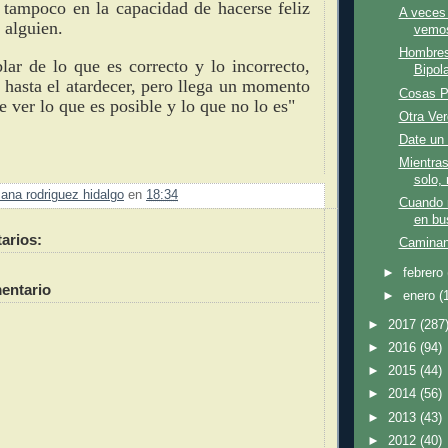
tampoco en la capacidad de hacerse feliz
A veces 
a alguien.
vemos
Hombres
ar de lo que es correcto y lo incorrecto,
Bipola
o hasta el atardecer, pero llega un momento
Cosas P
 ver lo que es posible y lo que no lo es"
Otra Ver
Date un
Mientras
solo, 
ana rodriguez hidalgo
en
18:34
Cuando 
en bu
arios:
Caminan
►
febrero
entario
►
enero
(
►
2017
(287
►
2016
(94)
►
2015
(44)
►
2014
(56)
►
2013
(43)
►
2012
(40)