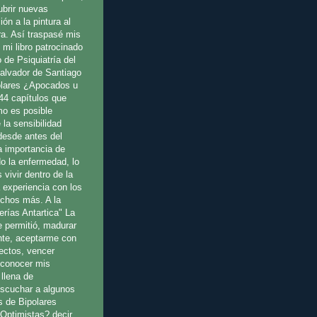
ubrir nuevas
ión a la pintura al
ura. Así traspasé mis
 mi libro patrocinado
o de Psiquiatría del
Salvador de Santiago
olares ¿Apocados u
44 capítulos que
o es posible
 la sensibilidad
 desde antes del
a importancia de
o la enfermedad, lo
 vivir dentro de la
a experiencia con los
uchos más. A la
erías Antartica" La
e permitió, madurar
te, aceptarme con
fectos, vencer
reconocer mis
llena de
escuchar a algunos
s de Bipolares
Optimistas? decir