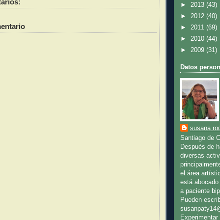
arios:
►
2013
(43)
►
2012
(40)
entario
►
2011
(69)
►
2010
(44)
►
2009
(31)
Datos person
susana rod
Santiago de C
Después de ha
diversas activ
principalment
el área artíst
está abocado 
a paciente bip
Pueden escrib
susanpaty14
Experimentar 