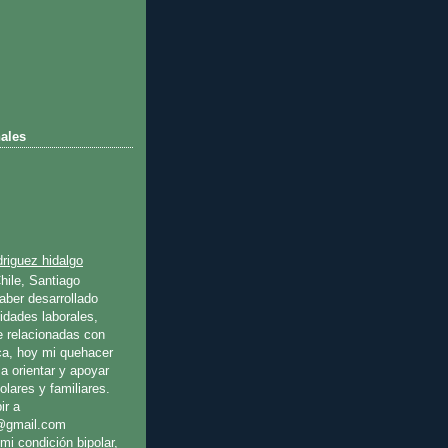
ales
riguez hidalgo
hile, Santiago
ber desarrollado
idades laborales,
e relacionadas con
ica, hoy mi quehacer
a orientar y apoyar
olares y familiares.
ir a
@gmail.com
mi condición bipolar,