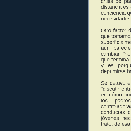
crisis de p
distancia es
conciencia q
necesidades,
Otro factor 
que tomamos
superficialm
aún pareci
cambiar, "n
que termina
y es porqu
deprimirse h
Se detuvo e
"discutir en
en cómo pon
los padre
controlador
conductas q
jóvenes nec
trato, de esa