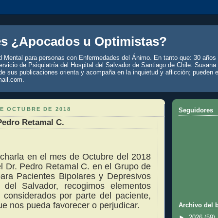
es ¿Apocados u Optimistas?
d Mental para personas con Enfermedades del Ánimo. En tanto que: 30 años 
rvicio de Psiquiatría del Hospital del Salvador de Santiago de Chile. Susana
de sus publicaciones orienta y acompaña en la inquietud y aflicción; pueden e
ail.com.
DE OCTUBRE DE 2018
Seguidores
Pedro Retamal C.
 charla en el mes de Octubre del 2018
el Dr. Pedro Retamal C. en el Grupo de
ara Pacientes Bipolares y Depresivos
l del Salvador, recogimos elementos
 considerados por parte del paciente,
e nos pueda favorecer o perjudicar.
Archivo del 
►
2026
(59)