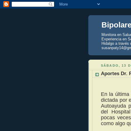
Bipolar
Monitora en Salu
Experiencia en Se
Hidalgo a través 
susanpaty14@gm
SÁBADO, 13 
Aportes Dr. 
En la última
dictada por 
Autoayuda p
del Hospita
pocas veces
como algo qu