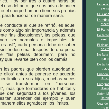
ánico. Hoy por tres o cuatro horas de
La pena 
 el uso del auto, que nos priva de hacer
siente
ue el cuerpo humano tiene sus propias
Dr. Carl
 para funcionar de manera sana.
La refle
efecti
de conducta al que se refirió, es aquel
 como algo sin importancia y además
El Famo
ente "las discusiones", las peleas, que
De tanto
endo ser normales e imposibles de
senti
o es así", cada persona debe de saber
El dolor
 sintiéndose mal después de una pelea
de cre
e "las peleas deprimen",
para no
No falta
ay que llevarse bien con los demás.
que t
De tanta
n los padres que pierden autoridad al
la ace
tre ellos" antes de ponerse de acuerdo
Cuando q
er limites a sus hijos, muchas veces
Dios, 
s se transforman en "personas
Fotograf
as", más que formadoras de hábitos y
Hospi
ue den seguridad a los jóvenes, los
Sobre M
esitan aprender del ejemplo y buen
Retam
 manera ellos agradecen los límites.
Cuando m
me olv