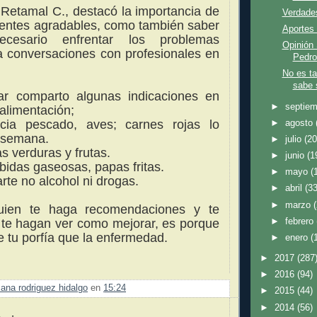
 Retamal C., destacó la importancia de
Verdade
ientes agradables, como también saber
Aportes 
cesario enfrentar los problemas
Opinión 
a conversaciones con profesionales en
Pedro
No es ta
sabe s
ar comparto algunas indicaciones en
►
septie
 alimentación;
ncia pescado, aves;
carnes rojas lo
►
agosto
 semana.
►
julio
(20
s verduras y frutas.
►
junio
(1
idas gaseosas, papas fritas.
►
mayo
(
rte no alcohol ni drogas.
►
abril
(33
►
marzo
uien te haga recomendaciones y te
►
febrero
 te hagan ver como mejorar, es porque
e tu porfía que la enfermedad.
►
enero
(
►
2017
(287
►
2016
(94)
ana rodriguez hidalgo
en
15:24
►
2015
(44)
►
2014
(56)