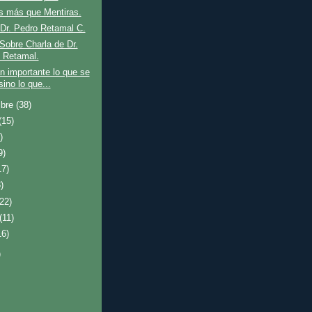
s más que Mentiras.
Dr. Pedro Retamal C.
Sobre Charla de Dr.
 Retamal.
n importante lo que se
ino lo que...
mbre
(38)
(15)
)
9)
17)
)
(22)
(11)
16)
)