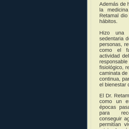
Además de ha
la medicina
Retamal dio 
hábitos.
Hizo una 
sedentaria d
personas, ref
como el fa
actividad de
responsabl
fisiológico, 
caminata de 
continua,
par
el bienestar 
El Dr. Retam
como un es
épocas pasa
para rec
conseguir a
permitían v