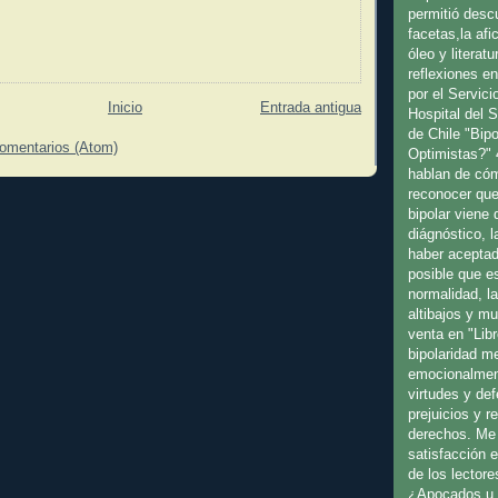
permitió desc
facetas,la afic
óleo y literat
reflexiones en
por el Servici
Inicio
Entrada antigua
Hospital del 
de Chile "Bip
comentarios (Atom)
Optimistas?" 
hablan de cóm
reconocer que
bipolar viene
diágnóstico, l
haber aceptad
posible que es
normalidad, l
altibajos y m
venta en "Libr
bipolaridad m
emocionalmen
virtudes y de
prejuicios y 
derechos. Me 
satisfacción 
de los lectore
¿Apocados u 