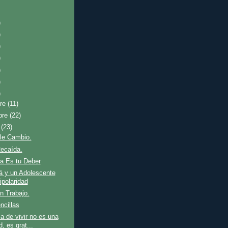
)
)
)
)
)
)
)
bre
(11)
bre
(22)
e
(23)
le Cambio.
ecaída.
na Es tu Deber
 y un Adolescente
ipolaridad
n Trabajo.
ncillas
ía de vivir no es una
d, es grat...