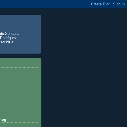
de Solidaria
 Rodríguez
scribir a
blog