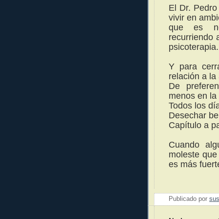
El Dr. Pedro
vivir en amb
que es ne
recurriendo 
psicoterapia.
Y para cerr
relación a la
De prefere
menos en la
Todos los día
Desechar
beb
Capítulo a pa
Cuando alg
moleste que
es más fuert
Publicado por
sus