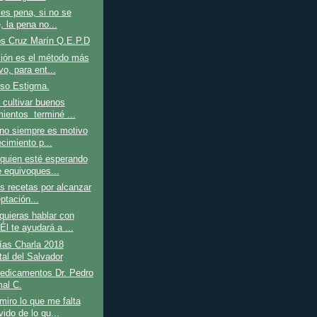
es pena, si no se
, la pena no...
os Cruz Marín Q.E.P.D
xión es el método más
vo, para ent...
so Estigma.
 cultivar buenos
mientos terminé ...
 no siempre es motivo
cimiento p...
 quien esté esperando
e equivoques...
s recetas por alcanzar
ptación...
uieras hablar con
Él te ayudará a ...
ías Charla 2018
tal del Salvador
edicamentos Dr. Pedro
al C.
iro lo que me falta
ido de lo qu...