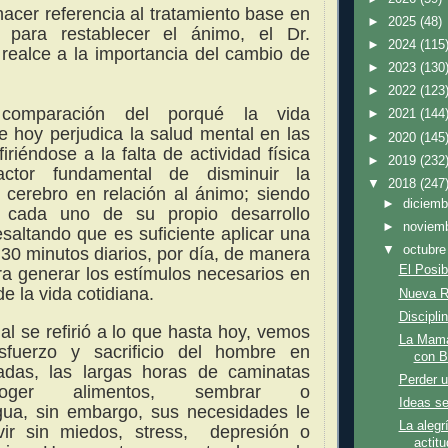
cer referencia al tratamiento base en
►
2025
(48)
 para restablecer el ánimo, el Dr.
►
2024
(115
realce a la importancia del cambio de
►
2023
(130
►
2022
(123
comparación del porqué la vida
►
2021
(144
e hoy perjudica la salud mental en las
►
2020
(145
iriéndose a la falta de actividad física
►
2019
(232
ctor fundamental de disminuir la
▼
2018
(247
l cerebro en relación al ánimo; siendo
►
diciem
e cada uno de su propio desarrollo
►
noviem
resaltando que es suficiente aplicar una
▼
octubr
30 minutos diarios,
por día, de manera
El Posib
a generar los estímulos necesarios en
de la vida cotidiana.
Nueva R
Discipli
al se refirió a lo que hasta hoy, vemos
La Mamá
fuerzo y sacrificio del hombre en
con B
das, las largas horas de caminatas
Perder u
oger alimentos, sembrar o
Ideas se
gua,
sin embargo, sus necesidades le
La alegr
ivir sin miedos, stress, depresión o
actitu