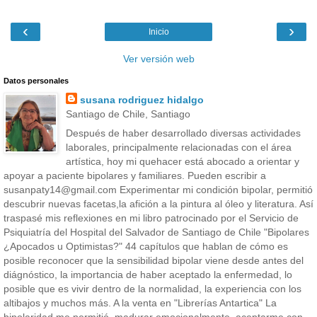
‹
›
Inicio
Ver versión web
Datos personales
susana rodriguez hidalgo
Santiago de Chile, Santiago
Después de haber desarrollado diversas actividades
laborales, principalmente relacionadas con el área
artística, hoy mi quehacer está abocado a orientar y
apoyar a paciente bipolares y familiares. Pueden escribir a
susanpaty14@gmail.com Experimentar mi condición bipolar, permitió
descubrir nuevas facetas,la afición a la pintura al óleo y literatura. Así
traspasé mis reflexiones en mi libro patrocinado por el Servicio de
Psiquiatría del Hospital del Salvador de Santiago de Chile "Bipolares
¿Apocados u Optimistas?" 44 capítulos que hablan de cómo es
posible reconocer que la sensibilidad bipolar viene desde antes del
diágnóstico, la importancia de haber aceptado la enfermedad, lo
posible que es vivir dentro de la normalidad, la experiencia con los
altibajos y muchos más. A la venta en "Librerías Antartica" La
bipolaridad me permitió, madurar emocionalmente, aceptarme con