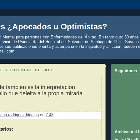
es ¿Apocados u Optimistas?
d Mental para personas con Enfermedades del Ánimo. En tanto que: 30 años 
rvicio de Psiquiatría del Hospital del Salvador de Santiago de Chile. Susana
de sus publicaciones orienta y acompaña en la inquietud y aflicción; pueden e
ail.com.
DE SEPTIEMBRE DE 2017
Seguidores
rte también es la interpretación
llo que deleita a la propia mirada.
ana rodriguez hidalgo
en
7:48
arios:
Archivo del 
►
2026
(59)